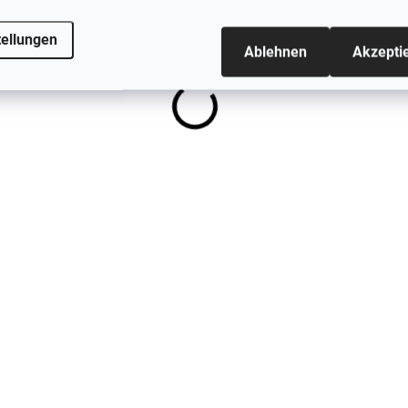
€20,45
tellungen
Ablehnen
Akzepti