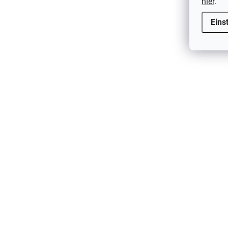
hier
.
Mauve
Eins
€20,45