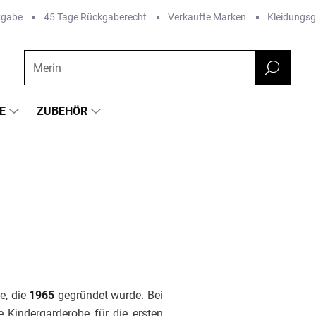
kgabe
45 Tage Rückgaberecht
Verkaufte Marken
Kleidungs
E
ZUBEHÖR
e, die
1965
gegründet wurde. Bei
 Kindergarderobe für die ersten