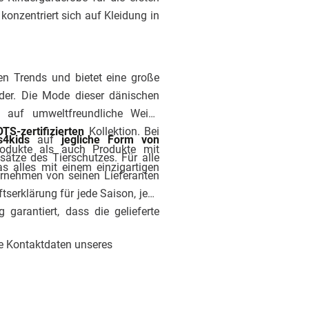
konzentriert sich auf Kleidung in
en Trends und bietet eine große
der. Die Mode dieser dänischen
d auf umweltfreundliche Weise
TS-zertifizierten
Kollektion. Bei
s4kids
auf
jegliche Form von
rodukte als auch Produkte mit
sätze des Tierschutzes.
Für alle
s alles mit einem einzigartigen
ternehmen von seinen Lieferanten
tserklärung für jede Saison, jede
 garantiert, dass die gelieferte
ie Kontaktdaten unseres