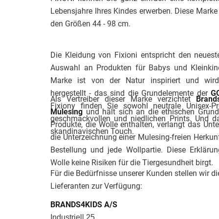
Lebensjahre Ihres Kindes erwerben. Diese Marke 
den Größen 44 - 98 cm.
Die Kleidung von Fixioni entspricht den neuest
Auswahl an Produkten für Babys und Kleinkin
Marke ist von der Natur inspiriert und wir
hergestellt - das sind die Grundelemente der
GO
Als Vertreiber dieser Marke verzichtet
Brand
Fixiony finden Sie sowohl neutrale Unisex-P
Mulesing
und hält sich an die ethischen Grund
geschmackvollen und niedlichen Prints. Und da
Produkte, die Wolle enthalten, verlangt das Un
skandinavischen Touch.
die Unterzeichnung einer Mulesing-freien Herkunf
Bestellung und jede Wollpartie. Diese Erklärung
Wolle keine Risiken für die Tiergesundheit birgt.
Für die Bedürfnisse unserer Kunden stellen wir d
Lieferanten zur Verfügung:
BRANDS4KIDS A/S
Industriell 25