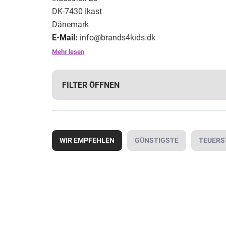
DK-7430 Ikast
Dänemark
E-Mail:
info@brands4kids.dk
Mehr lesen
FILTER ÖFFNEN
P
r
WIR EMPFEHLEN
GÜNSTIGSTE
TEUERS
o
d
u
L
k
i
AKTION
t
s
s
t
o
e
r