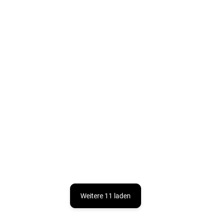
Füßlingen aus Merinowolle blau
Infinity FIXONI
€17,63
Weitere 11 laden