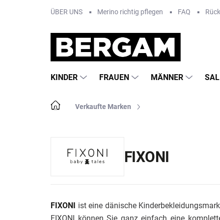
Zum
ÜBER UNS
Merino richtig pflegen
FAQ
Rüc
Inhalt
springen
KINDER
FRAUEN
MÄNNER
SAL
Startseite
Verkaufte Marken
FIXONI
FIXONI
ist eine dänische Kinderbekleidungsmark
FIXONI können Sie ganz einfach eine komplette