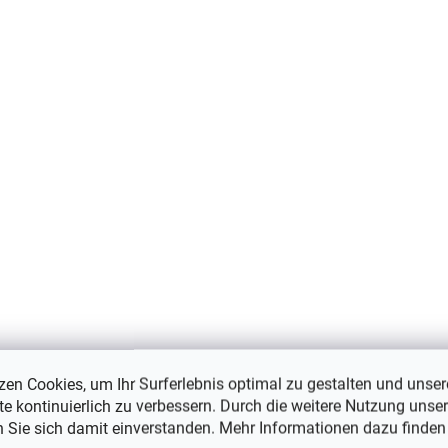
zen Cookies, um Ihr Surferlebnis optimal zu gestalten und unser
e kontinuierlich zu verbessern. Durch die weitere Nutzung unser
Bindemütze aus Merinowolle und
n Sie sich damit einverstanden. Mehr Informationen dazu finden
Seide für Kinder, grün, Fixoni