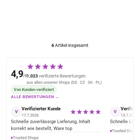
Merino Leggings für
Stilltop aus Bambus,
Damen, bordeaux
weiß, BETTYMILKER
ASTRID SAFA
€14,73
€49,85
ab
6
Artikel insgesamt
S
t
e
u
4,9
e
/5
1.023
verifizierte Bewertungen
r
aus allen unseren Shops (DE · CZ · SK · PL)
e
l
Von Kunden verifiziert
e
ALLE BEWERTUNGEN →
m
e
Verifizierter Kunde
Verifizie
V
V
n
17.7.2026
13.7.2026
t
Schnelle zuverlässige Lieferung, Inhalt
Schnelle Liefer
e
korrekt wie bestellt, Ware top
d
Trusted Shops
e
Trusted Shops