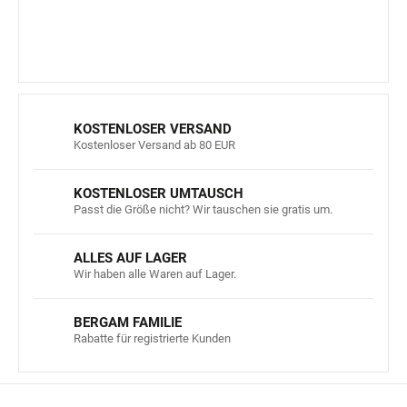
r
L
i
s
t
e
KOSTENLOSER VERSAND
Kostenloser Versand ab 80 EUR
KOSTENLOSER UMTAUSCH
Passt die Größe nicht? Wir tauschen sie gratis um.
ALLES AUF LAGER
Wir haben alle Waren auf Lager.
BERGAM FAMILIE
Rabatte für registrierte Kunden