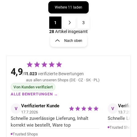
Weitere 11 laden
1
3
S
P
t
a
28
Artikel insgesamt
e
g
Nach oben
u
i
e
n
r
i
e
e
l
4,9
e
r
/5
1.023
verifizierte Bewertungen
m
u
aus allen unseren Shops (DE · CZ · SK · PL)
e
n
Von Kunden verifiziert
n
g
t
ALLE BEWERTUNGEN →
e
Verifizierter Kunde
d
Verifizie
V
V
e
17.7.2026
13.7.2026
r
Schnelle zuverlässige Lieferung, Inhalt
Schnelle Liefer
L
korrekt wie bestellt, Ware top
Trusted Shops
i
Trusted Shops
s