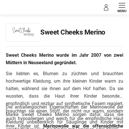
Zum
Verkaufte Marken
Inhalt
springen
Sweet Cheeks Merino
Sweet Cheeks Merino wurde im Jahr 2007 von zwei
Müttern in Neuseeland gegründet.
Sie liebten es, Blumen zu züchten und brauchten
hochwertige Kleidung, um ihre kleinen Kinder warm zu
halten, während sie ihnen auf dem Hof halfen. Da sie
wussten, dass die Haut ihrer Kinder besonders
empfindlich und reizbar auf synthetische Fasern reagiert,
Die antiallergischen Eigenschaften der Merinowolle der
brauchten sie einen Stoff, der nicht nur warm, sondern
Marke Sweet Cheeks Merino sorgen dafür, dass die
auch hypoallergen und weich für die empfindliche Haut
Kleidung unbedenklich für Säuglinge und Kinder mit
ihrer Kinder ist.
Merinowolle war die offensichtliche