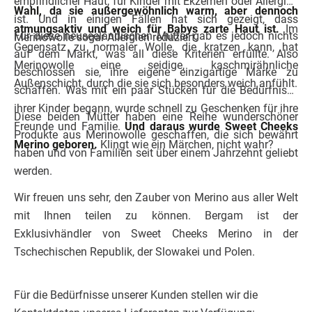
empfindlicher Haut, für Kinder mit Ekzemen oder Allergien
Wahl, da sie außergewöhnlich warm, aber dennoch
ist. Und in einigen Fällen hat sich gezeigt, dass
atmungsaktiv und weich für Babys zarte Haut ist.
Im
Für diese neuseeländischen Mütter gab es jedoch nichts
Merinowolle sogar Allergien reduziert.
Gegensatz zu normaler Wolle, die kratzen kann, hat
auf dem Markt, was all diese Kriterien erfüllte. Also
Merinowolle eine seidige, kaschmirähnliche
beschlossen sie, ihre eigene einzigartige Marke zu
Außenschicht, durch die sie sich besonders weich anfühlt.
schaffen. Was mit ein paar Stücken für die Bedürfnisse
ihrer Kinder begann, wurde schnell zu Geschenken für ihre
Diese beiden Mütter haben eine Reihe wunderschöner
Freunde und Familie.
Und daraus wurde Sweet Cheeks
Produkte aus Merinowolle geschaffen, die sich bewährt
Merino geboren.
Klingt wie ein Märchen, nicht wahr?
haben und von Familien seit über einem Jahrzehnt geliebt
werden.
Wir freuen uns sehr, den Zauber von Merino aus aller Welt
mit Ihnen teilen zu können. Bergam ist der
Exklusivhändler von Sweet Cheeks Merino in der
Tschechischen Republik, der Slowakei und Polen.
Für die Bedürfnisse unserer Kunden stellen wir die