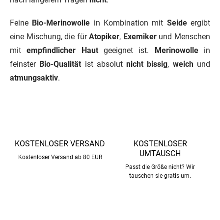
t
e
Feine
Bio-Merinowolle
in Kombination mit
Seide
ergibt
d
e
eine Mischung, die für
Atopiker
,
Exemiker
und Menschen
r
mit
empfindlicher Haut
geeignet ist.
Merinowolle
in
L
i
feinster
Bio-Qualität
ist absolut
nicht bissig
,
weich
und
s
atmungsaktiv
.
t
e
KOSTENLOSER VERSAND
KOSTENLOSER
UMTAUSCH
Kostenloser Versand ab 80 EUR
Passt die Größe nicht? Wir
tauschen sie gratis um.