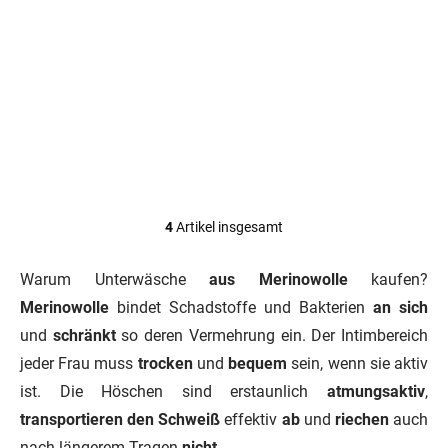
Merino-Tanktop mit
Tanktop aus
Seide von Cosilana,
Merinoseide mit
schwarz
Spaghettiträgern,
Cosilana,
€34,43
€31,68
ab
ab
cremefarben
4
Artikel insgesamt
S
t
e
Warum Unterwäsche
aus Merinowolle
kaufen?
u
Merinowolle
bindet Schadstoffe und Bakterien
an sich
e
r
und
schränkt
so deren Vermehrung ein. Der Intimbereich
e
jeder Frau muss
trocken
und
bequem
sein, wenn sie aktiv
l
e
ist. Die Höschen sind erstaunlich
atmungsaktiv
,
m
transportieren den Schweiß
effektiv
ab
und
riechen
auch
e
n
nach längerem Tragen
nicht
.