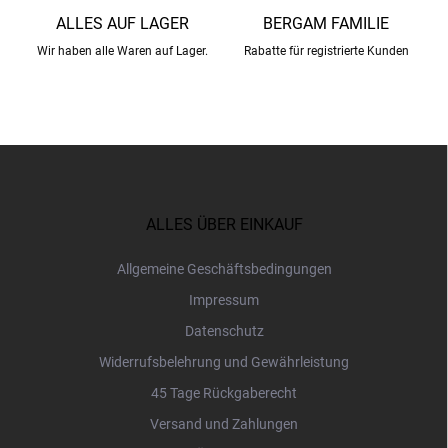
ALLES AUF LAGER
BERGAM FAMILIE
Wir haben alle Waren auf Lager.
Rabatte für registrierte Kunden
F
u
ß
z
ALLES ÜBER EINKAUF
e
i
Allgemeine Geschäftsbedingungen
l
Impressum
e
Datenschutz
Widerrufsbelehrung und Gewährleistung
45 Tage Rückgaberecht
Versand und Zahlungen