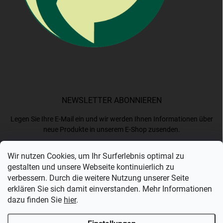
NEWSLETTER ABONNIEREN
Legen Sie Ihre E-Mail ein und wir werden Ihnen Informationen über
neue Produkte in unserem E-Shop zusenden.
Wir nutzen Cookies, um Ihr Surferlebnis optimal zu
E-MAIL
gestalten und unsere Webseite kontinuierlich zu
verbessern. Durch die weitere Nutzung unserer Seite
erklären Sie sich damit einverstanden. Mehr Informationen
dazu finden Sie
hier
.
Ich akzeptiere die
Datenschutzerklärung
.