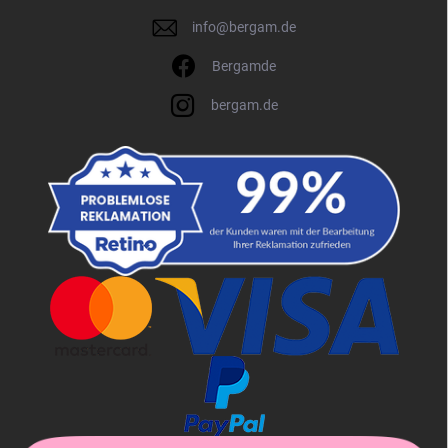
info
@
bergam.de
Bergamde
bergam.de