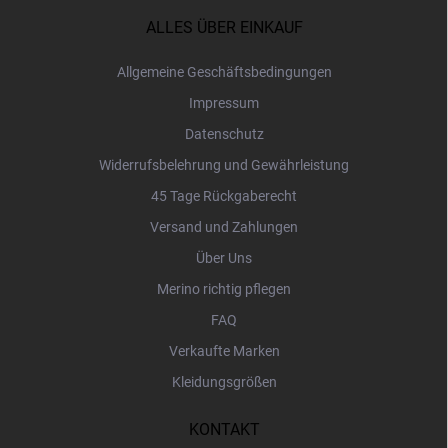
ß
z
ALLES ÜBER EINKAUF
e
i
Allgemeine Geschäftsbedingungen
l
Impressum
e
Datenschutz
Widerrufsbelehrung und Gewährleistung
45 Tage Rückgaberecht
Versand und Zahlungen
Über Uns
Merino richtig pflegen
FAQ
Verkaufte Marken
Kleidungsgrößen
KONTAKT