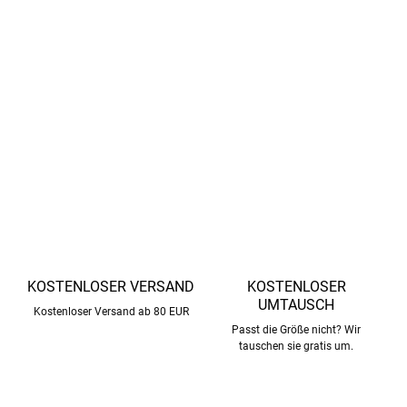
Reflektierende Elemente für bessere Sichtbarkeit in der
Dunkelheit.
Fester Reißverschluss für einfaches Anziehen.
Weiches Futter für Wärme und Komfort.
DETAILLIERTE INFORMATIONEN
FRAGEN
ANSEHEN
KOSTENLOSER VERSAND
KOSTENLOSER
UMTAUSCH
Kostenloser Versand ab 80 EUR
Passt die Größe nicht? Wir
tauschen sie gratis um.