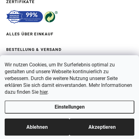
ZERTIFIKATE
ALLES ÜBER EINKAUF
BESTELLUNG & VERSAND
Wir nutzen Cookies, um Ihr Surferlebnis optimal zu
ÜBER BERGAM
gestalten und unsere Webseite kontinuierlich zu
verbessern. Durch die weitere Nutzung unserer Seite
erklären Sie sich damit einverstanden. Mehr Informationen
ZAHLUNG
dazu finden Sie
hier
.
VERSAND
Einstellungen
Copyright 2026
Bergam
. Alle Rechte vorbehalten.
Ablehnen
Akzeptieren
Erstellt von Shoptet Premium