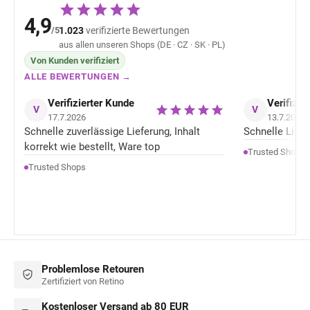
4,9
/5
1.023
verifizierte Bewertungen
aus allen unseren Shops (DE · CZ · SK · PL)
Von Kunden verifiziert
ALLE BEWERTUNGEN →
Verifizierter Kunde
Verifizie
V
V
17.7.2026
13.7.2026
Schnelle zuverlässige Lieferung, Inhalt
Schnelle Liefer
korrekt wie bestellt, Ware top
Trusted Shops
Trusted Shops
Problemlose Retouren
Zertifiziert von Retino
Kostenloser Versand ab 80 EUR