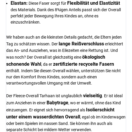
Elastan:
Flexibilität und Elastizität
Diese Faser sorgt für
des Materials. Dank des 8%igen Anteils passt sich der Overall
perfekt jeder Bewegung Ihres Kindes an, ohne es
einzuschränken.
Wir haben auch an die kleinsten Details gedacht, die Eltern jeden
lange Reißverschluss
Tag zu schätzen wissen. Der
erleichtert
das An- und Ausziehen, was in Eilezeiten eine Rettung ist. Und
ökologisch
was noch? Der Overall ist gleichzeitig eine
schonende Wahl
zertifizierte recycelte Fasern
, da er
enthält. Indem Sie diesen Overall wählen, unterstützen Sie nicht
nur den Komfort Ihres Kindes, sondern auch einen
verantwortungsvollen Umgang mit der Umwelt.
vielseitig
Der Fleece-Overall Tarhaan ist unglaublich
. Er ist ideal
Babytrage
zum Anziehen in einer
, wo er wärmt, ohne das Kind
Isolierschicht
einzuengen. Er eignet sich hervorragend als
unter einem wasserdichten Overall
, egal ob im Kinderwagen
oder beim Spielen im nassen Sand. Sie können ihn auch als
separate Schicht bei mildem Wetter verwenden.