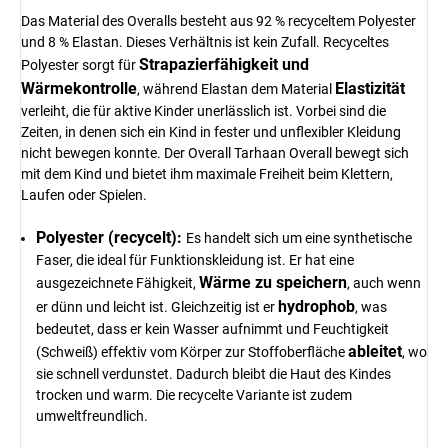
Das Material des Overalls besteht aus 92 % recyceltem Polyester
und 8 % Elastan. Dieses Verhältnis ist kein Zufall. Recyceltes
Strapazierfähigkeit und
Polyester sorgt für
Wärmekontrolle
Elastizität
, während Elastan dem Material
verleiht, die für aktive Kinder unerlässlich ist. Vorbei sind die
Zeiten, in denen sich ein Kind in fester und unflexibler Kleidung
nicht bewegen konnte. Der Overall Tarhaan Overall bewegt sich
mit dem Kind und bietet ihm maximale Freiheit beim Klettern,
Laufen oder Spielen.
Polyester (recycelt):
Es handelt sich um eine synthetische
Faser, die ideal für Funktionskleidung ist. Er hat eine
Wärme zu speichern
ausgezeichnete Fähigkeit,
, auch wenn
hydrophob
er dünn und leicht ist. Gleichzeitig ist er
, was
bedeutet, dass er kein Wasser aufnimmt und Feuchtigkeit
ableitet
(Schweiß) effektiv vom Körper zur Stoffoberfläche
, wo
sie schnell verdunstet. Dadurch bleibt die Haut des Kindes
trocken und warm. Die recycelte Variante ist zudem
umweltfreundlich.