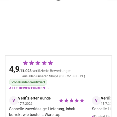
Wasserfeste Kinder
Kinder Winterho
Winterhose Villervalla -
Hosenträgern 1
ATLANTIC
Mikk-Line - bra
Sparrow
50,92 €
57,52 
4,9
/5
1.023
verifizierte Bewertungen
aus allen unseren Shops (DE · CZ · SK · PL)
Von Kunden verifiziert
ALLE BEWERTUNGEN →
Verifizierter Kunde
Verifizie
V
V
17.7.2026
13.7.2026
Schnelle zuverlässige Lieferung, Inhalt
Schnelle Liefer
korrekt wie bestellt, Ware top
Trusted Shops