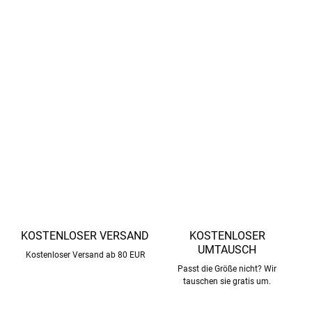
100% Polyester mit Polyurethanbeschichtung
- die
Polyurethanbeschichtung erhöht die Wasser- und
Feuchtigkeitsbeständigkeit des Materials.
GRS-zertifiziert - hergestellt aus 66% recyceltem Material
(CERES-0366).
DETAILLIERTE INFORMATIONEN
FRAGEN
ANSEHEN
KOSTENLOSER VERSAND
KOSTENLOSER
UMTAUSCH
Kostenloser Versand ab 80 EUR
Passt die Größe nicht? Wir
tauschen sie gratis um.