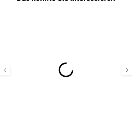
Wasserdichter Kinder-
Wasserdichter K
Regenanzug/Overall
Regen-Overall r
CeLaVi - grün mit
Cayenne CeLaV
Muster Mulled Basil
63,05 €
55,57 