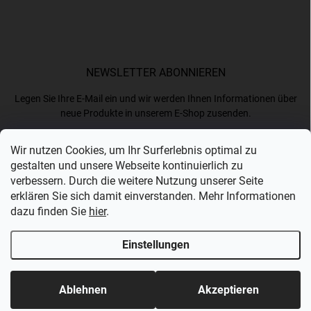
NEWSLETTER ABONNIEREN
Legen Sie Ihre E-Mail ein und wir werden Ihnen Informationen über
neue Produkte in unserem E-Shop zusenden.
Wir nutzen Cookies, um Ihr Surferlebnis optimal zu
E-MAIL
gestalten und unsere Webseite kontinuierlich zu
verbessern. Durch die weitere Nutzung unserer Seite
erklären Sie sich damit einverstanden. Mehr Informationen
dazu finden Sie
hier
.
Ich akzeptiere die
Datenschutzerklärung
.
Einstellungen
Anmelden
Copyright 2026
Bergam
. Alle Rechte vorbehalten.
Ablehnen
Akzeptieren
Erstellt von Shoptet Premium