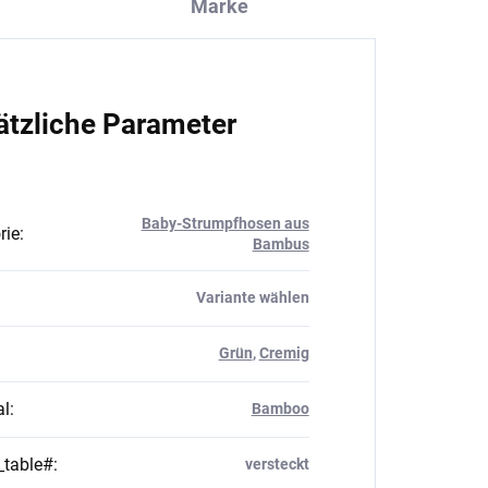
Marke
ätzliche Parameter
Baby-Strumpfhosen aus
rie
:
Bambus
Variante wählen
Grün
,
Cremig
al
:
Bamboo
_table#
:
versteckt