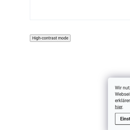
High-contrast mode
5 PCS
Wir nut
Webseit
erkläre
hier
.
Eins