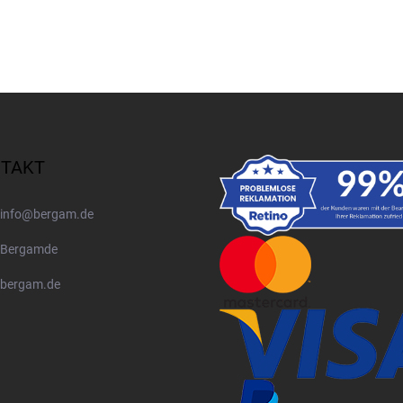
TAKT
info
@
bergam.de
Bergamde
bergam.de