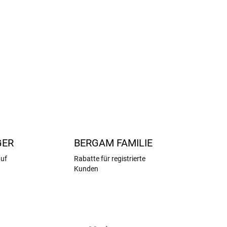
aut zu verursachen.
Formgebende Nähte im
ittbereich
sind sehr
flach
und sorgen für
 der Kinderhose als Basisschicht oder mit einem
r alle Jahreszeiten
geeignet.
FRAGEN
ANSEHEN
GER
BERGAM FAMILIE
auf
Rabatte für registrierte
Kunden