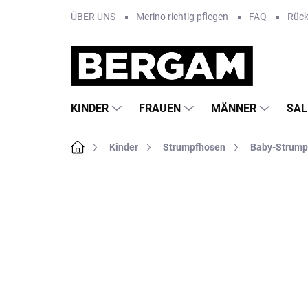
Zum
ÜBER UNS
Merino richtig pflegen
FAQ
Rüc
Inhalt
springen
KINDER
FRAUEN
MÄNNER
SAL
Startseite
Kinder
Strumpfhosen
Baby-Strump
Nicht bewertet
Bewertungsdetails
MA
SALE