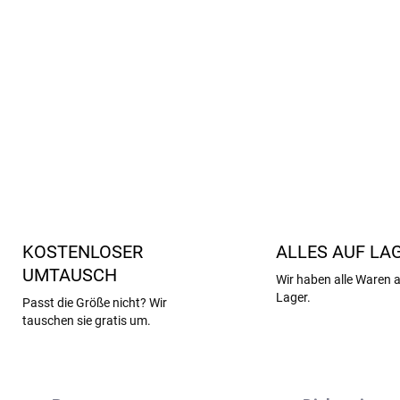
der empfindlichen Babyh
Fersen-, Zehen- und Schr
maximalen Komfort. Ob unter
Rock - Strumpfhosen sind
fü
DETAILLIERTE INFORMATIONEN
KOSTENLOSER
ALLES AUF LA
UMTAUSCH
Wir haben alle Waren 
Lager.
Passt die Größe nicht? Wir
tauschen sie gratis um.