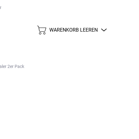
größen
Versand und Zahlungen
Impressum
WARENKORB LEEREN
WARENKORB
aler 2er Pack
12,34