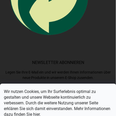
NEWSLETTER ABONNIEREN
Legen Sie Ihre E-Mail ein und wir werden Ihnen Informationen über
neue Produkte in unserem E-Shop zusenden.
Wir nutzen Cookies, um Ihr Surferlebnis optimal zu
E-MAIL
gestalten und unsere Webseite kontinuierlich zu
verbessern. Durch die weitere Nutzung unserer Seite
erklären Sie sich damit einverstanden. Mehr Informationen
dazu finden Sie
hier
.