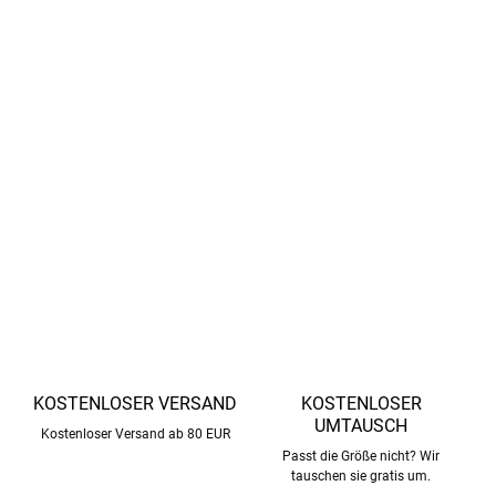
YKK-Reißverschlüsse.
Verstärkte Knie/Rücken
50 000 Rubel.
Verstellbarer Bund
in der Hose.
OEKO-TEX® Standard 100
100% Polyester
DETAILLIERTE INFORMATIONEN
FRAGEN
ANSEHEN
KOSTENLOSER VERSAND
KOSTENLOSER
UMTAUSCH
Kostenloser Versand ab 80 EUR
Passt die Größe nicht? Wir
tauschen sie gratis um.