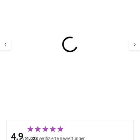
Bambus-Kindersocken
Kinder Merino
5er Pack Navy Minipop
Hausschuhe Me
Offwhite Mikk-L
17,12 €
22,66 
4,9
/5
1.023
verifizierte Bewertungen