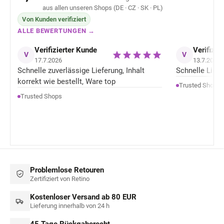
aus allen unseren Shops (DE · CZ · SK · PL)
Von Kunden verifiziert
ALLE BEWERTUNGEN →
Verifizierter Kunde
Verifizie
V
V
17.7.2026
13.7.2026
Schnelle zuverlässige Lieferung, Inhalt
Schnelle Liefer
korrekt wie bestellt, Ware top
Trusted Shops
Trusted Shops
Problemlose Retouren
Zertifiziert von Retino
Kostenloser Versand ab 80 EUR
Lieferung innerhalb von 24 h
45 Tage Rückgaberecht