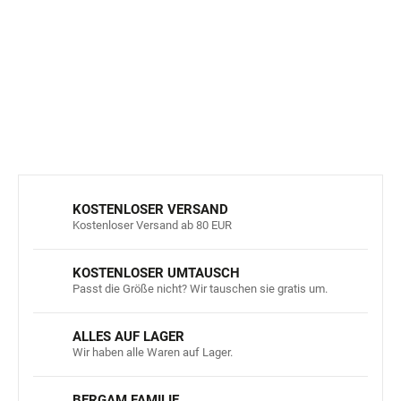
erfahren? Laden Sie unser kostenloses E-Book
"Stillmythen entlarvt" herunter, das wir zusammen mit
einer Stillberaterin geschrieben haben. Sie finden es
hier.
DETAILLIERTE INFORMATIONEN
FRAGEN
ANSEHEN
KOSTENLOSER VERSAND
Kostenloser Versand ab 80 EUR
KOSTENLOSER UMTAUSCH
Passt die Größe nicht? Wir tauschen sie gratis um.
ALLES AUF LAGER
Wir haben alle Waren auf Lager.
BERGAM FAMILIE