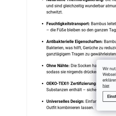
und sind gleichzeitig wunderbar atmu
schwitzt.
Feuchtigkeitstransport:
Bambus leitet
– die Füße bleiben so den ganzen Tag
Antibakterielle Eigenschaften:
Bambus
Bakterien, was hilft, Gerüche zu reduz
ganztägigem Tragen zu gewährleisten
Ohne Nähte:
Die Socken haben einen
Wir nut
sodass sie nirgends drücken, kratzen
Webseit
erkläre
OEKO-TEX® Zertifizierung:
Garantiert
hier
.
Substanzen enthält – sicher auch für d
Eins
Universelles Design:
Einfarbige, sanft
Outfit kombinieren lassen.