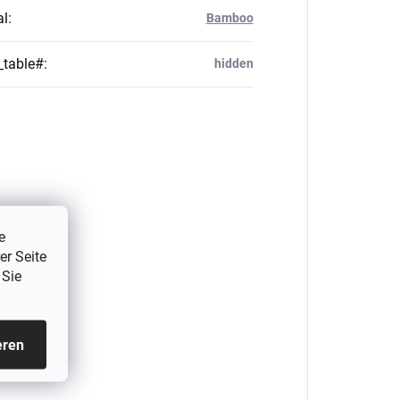
al
:
Bamboo
_table#
:
hidden
e
er Seite
 Sie
eren