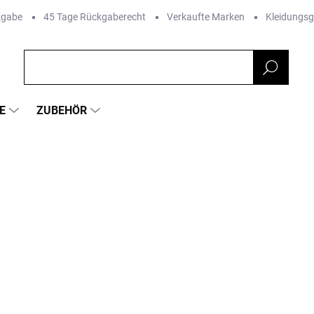
kgabe
45 Tage Rückgaberecht
Verkaufte Marken
Kleidungs
E
ZUBEHÖR
ARBE
€5,17