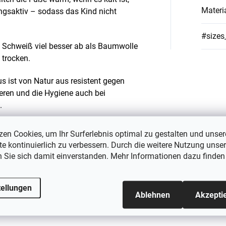
Materi
ngsaktiv – sodass das Kind nicht
#sizes
 Schweiß viel besser ab als Baumwolle
 trocken.
 ist von Natur aus resistent gegen
ieren und die Hygiene auch bei
.
nahtlosen Abschluss im Zehenbereich
,
zen Cookies, um Ihr Surferlebnis optimal zu gestalten und unser
 oder die Bewegung einschränken.
e kontinuierlich zu verbessern. Durch die weitere Nutzung unser
n Sie sich damit einverstanden. Mehr Informationen dazu finden
, dass das Material keine schädlichen
ie kleinsten Kinder.
tellungen
Ablehnen
Akzepti
e Farbtöne, die sich leicht mit jedem