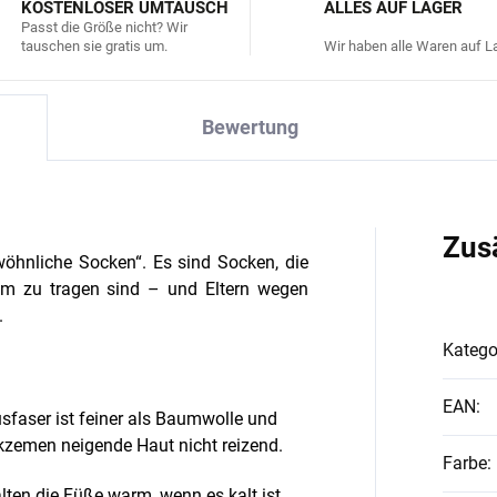
KOSTENLOSER UMTAUSCH
ALLES AUF LAGER
Passt die Größe nicht? Wir
tauschen sie gratis um.
Wir haben alle Waren auf La
Bewertung
Zus
öhnliche Socken“. Es sind Socken, die
ehm zu tragen sind – und Eltern wegen
.
Katego
EAN
:
faser ist feiner als Baumwolle und
Ekzemen neigende Haut nicht reizend.
Farbe
:
lten die Füße warm, wenn es kalt ist,