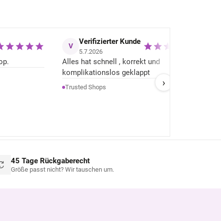
Verifizierter Kunde
V
H
5.7.2026
op.
Alles hat schnell , korrekt und
+
Se
komplikationslos geklappt
h
›
–
A
H
Trusted Shops
w
d
He
ü
d
n
gu
45 Tage Rückgaberecht
Größe passt nicht? Wir tauschen um.