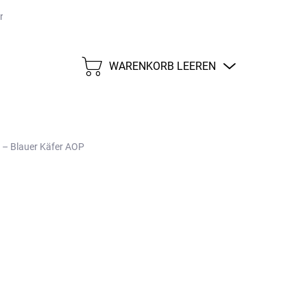
größen
Versand und Zahlungen
Impressum
WARENKORB LEEREN
WARENKORB
 – Blauer Käfer AOP