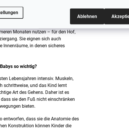
kte Entwicklung ist.
tellungen
Ablehnen
Akzepti
te Schuhe für zu Hause, zum Wechseln
k der durchgehenden Gummisohle
rmeren Monaten nutzen – für den Hof,
iergang. Sie eignen sich auch
e Innenräume, in denen sicheres
Babys so wichtig?
sten Lebensjahren intensiv. Muskeln,
schrittweise, und das Kind lernt
chtige Art des Gehens. Daher ist es
, dass sie den Fuß nicht einschränken
ewegungen bieten.
entworfen, dass sie die Anatomie des
chen Konstruktion können Kinder die