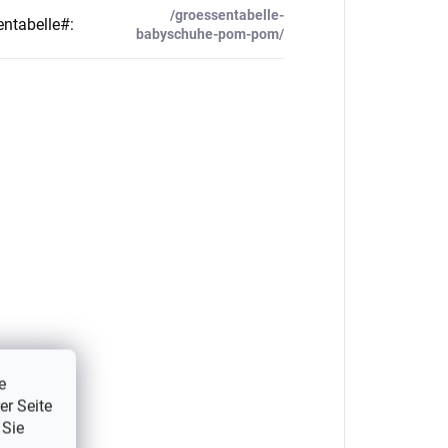
/groessentabelle-
ntabelle#
:
babyschuhe-pom-pom/
e
er Seite
 Sie