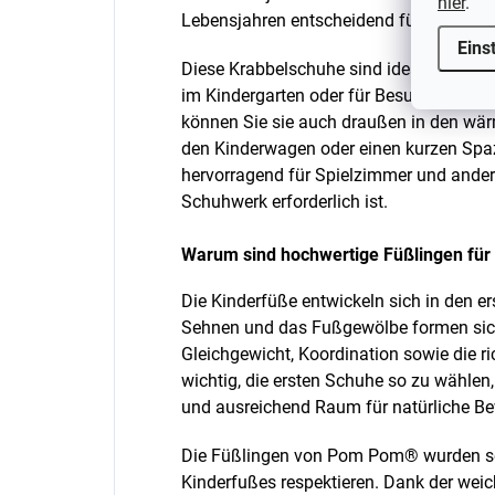
hier
.
Lebensjahren entscheidend für eine korre
Eins
Diese Krabbelschuhe sind ideal als ers
im Kindergarten oder für Besuche. Dan
können Sie sie auch draußen in den wä
den Kinderwagen oder einen kurzen Spaz
hervorragend für Spielzimmer und ander
Schuhwerk erforderlich ist.
Warum sind hochwertige Füßlingen für 
Die Kinderfüße entwickeln sich in den er
Sehnen und das Fußgewölbe formen sich 
Gleichgewicht, Koordination sowie die ri
wichtig, die ersten Schuhe so zu wählen
und ausreichend Raum für natürliche B
Die Füßlingen von Pom Pom® wurden so 
Kinderfußes respektieren. Dank der wei