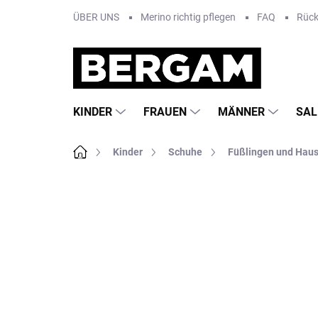
Zum
ÜBER UNS
Merino richtig pflegen
FAQ
Rüc
Inhalt
springen
KINDER
FRAUEN
MÄNNER
SAL
Startseite
Kinder
Schuhe
Füßlingen und Hau
Nicht bewertet
Bewertungsdetails
MA
AKTION
NEU