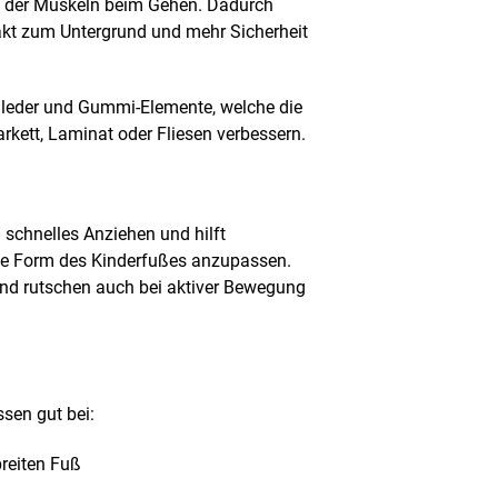
l der Muskeln beim Gehen. Dadurch
takt zum Untergrund und mehr Sicherheit
ldleder und Gummi-Elemente, welche die
arkett, Laminat oder Fliesen verbessern.
n schnelles Anziehen und hilft
che Form des Kinderfußes anzupassen.
und rutschen auch bei aktiver Bewegung
sen gut bei:
breiten Fuß