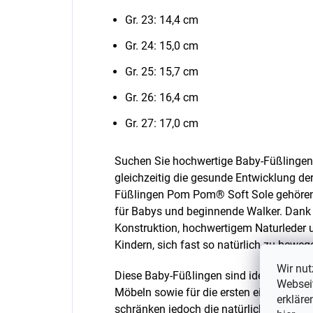
Gr. 23: 14,4 cm
Gr. 24: 15,0 cm
Gr. 25: 15,7 cm
Gr. 26: 16,4 cm
Gr. 27: 17,0 cm
Suchen Sie hochwertige Baby-Füßlingen
gleichzeitig die gesunde Entwicklung der
Füßlingen Pom Pom® Soft Sole gehören 
für Babys und beginnende Walker. Dank i
Konstruktion, hochwertigem Naturleder u
Kindern, sich fast so natürlich zu beweg
Wir nut
Diese Baby-Füßlingen sind ideal für die
Webseit
Möbeln sowie für die ersten eigenen Schr
erkläre
schränken jedoch die natürliche Arbeit d