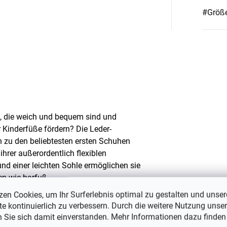
#Größe
, die weich und bequem sind und
 Kinderfüße fördern? Die Leder-
zu den beliebtesten ersten Schuhen
hrer außerordentlich flexiblen
nd einer leichten Sohle ermöglichen sie
en wie barfuß.
zen Cookies, um Ihr Surferlebnis optimal zu gestalten und unser
 Zeit des Krabbelns, das Hochziehen an
e kontinuierlich zu verbessern. Durch die weitere Nutzung unser
itte. Sie bieten Schutz und Komfort,
n Sie sich damit einverstanden. Mehr Informationen dazu finden
er Füße nicht ein, was in den ersten