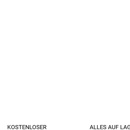
unterstützen die natürlich
leicht und bequem für das 
rutschfeste Sohle aus Wil
herausnehmbare Einlegesoh
einfacher Klettverschluss
geeignet für schmale bis mi
frei von Chrom, Schwermet
entsprechen den europäi
hochwertige Herstellung i
DETAILLIERTE INFORMATIONEN
KOSTENLOSER
ALLES AUF LA