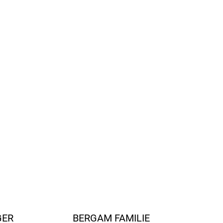
e Entwicklung des Kinderfußes
tägliche Tragen
dleder und Gummi
le zur einfachen Größenkontrolle
ttlere Fußbreite
allen und schädlichen Chemikalien
schen REACH-Normen
n Spanien
FRAGEN
ANSEHEN
GER
BERGAM FAMILIE