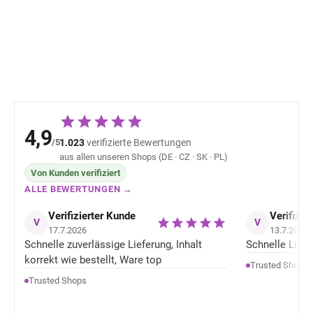
Glory Veil Eco by Sonya
Greenatural
41,30 €
8,08 €
4,9
/5
1.023
verifizierte Bewertungen
aus allen unseren Shops (DE · CZ · SK · PL)
Von Kunden verifiziert
ALLE BEWERTUNGEN →
Verifizierter Kunde
Verifizie
V
V
17.7.2026
13.7.2026
Schnelle zuverlässige Lieferung, Inhalt
Schnelle Liefer
korrekt wie bestellt, Ware top
Trusted Shops
Trusted Shops