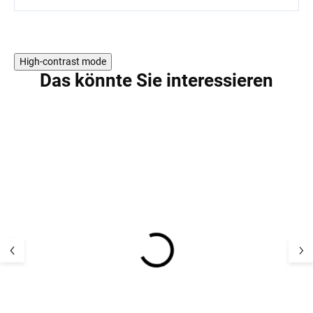
High-contrast mode
Das könnte Sie interessieren
RODINA BERGAM
RODINA BERGAM
Natürlicher
Waschgel für Wo
Sonnenschutz LSF 50+
Feines Lavendel