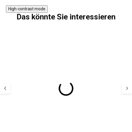
High-contrast mode
Das könnte Sie interessieren
5 PCS
Bambus-Kindersocken
Kinder Merino
5er Pack Navy Minipop
Hausschuhe M
Offwhite Mikk-
17,18 €
22,73 