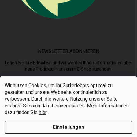
NEWSLETTER ABONNIEREN
Legen Sie Ihre E-Mail ein und wir werden Ihnen Informationen über
neue Produkte in unserem E-Shop zusenden.
Wir nutzen Cookies, um Ihr Surferlebnis optimal zu
E-MAIL
gestalten und unsere Webseite kontinuierlich zu
verbessern. Durch die weitere Nutzung unserer Seite
erklären Sie sich damit einverstanden. Mehr Informationen
dazu finden Sie
hier
.
Ich akzeptiere die
Datenschutzerklärung
.
Einstellungen
Anmelden