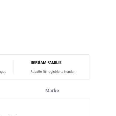
artung
er: DE 71240936
FRAGEN
ANSEHEN
BERGAM FAMILIE
ger.
Rabatte für registrierte Kunden
Marke