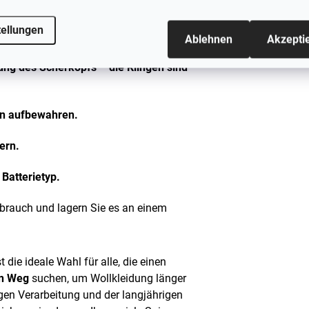
 Kleidung verwenden, die Sie gerade
tellungen
Ablehnen
Akzepti
ung des Scherkopfs – die Klingen sind
rn aufbewahren.
ern.
Batterietyp.
brauch und lagern Sie es an einem
die ideale Wahl für alle, die einen
en Weg
suchen, um Wollkleidung länger
gen Verarbeitung und der langjährigen