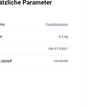
ätzliche Parameter
rie
:
Fusselrasierer
t
:
0.3 kg
GN-STICK07
_table#
:
versteckt