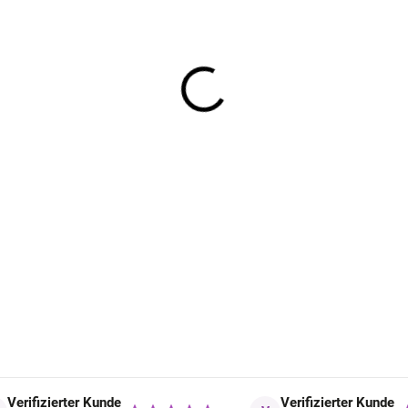
UV-Schutzdecke für Kinder rosa
Geggamoja
39,03 €
Verifizierter Kunde
Verifizierter Kunde