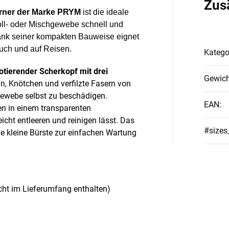
Zus
erner der Marke PRYM
ist die ideale
Woll- oder Mischgewebe schnell und
ank seiner kompakten Bauweise eignet
uch und auf Reisen.
Katego
otierender Scherkopf mit drei
Gewich
ln, Knötchen und verfilzte Fasern von
 Gewebe selbst zu beschädigen.
EAN
:
n in einem transparenten
icht entleeren und reinigen lässt. Das
#sizes
ne kleine Bürste zur einfachen Wartung
cht im Lieferumfang enthalten)