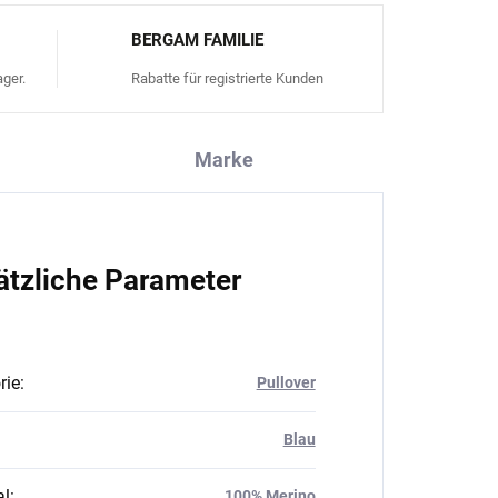
BERGAM FAMILIE
ger.
Rabatte für registrierte Kunden
Marke
ätzliche Parameter
rie
:
Pullover
Blau
al
:
100% Merino