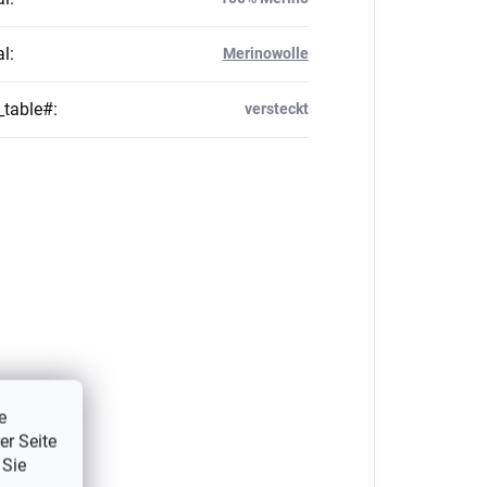
al
:
Merinowolle
_table#
:
versteckt
e
er Seite
 Sie