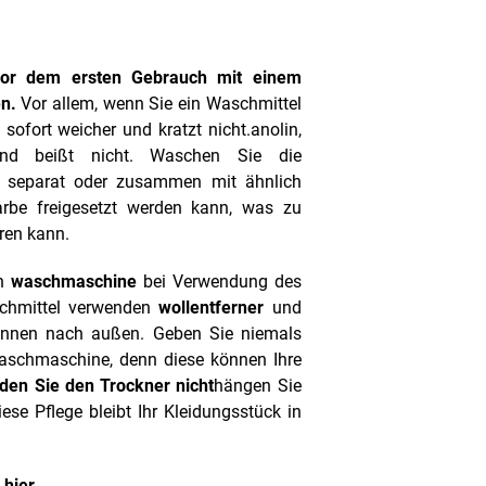
vor dem ersten Gebrauch mit einem
n.
Vor allem, wenn Sie ein Waschmittel
 sofort weicher und kratzt nicht.
anolin,
nd beißt nicht.
Waschen Sie die
n separat oder zusammen mit ähnlich
arbe freigesetzt werden kann, was zu
ren kann.
n
waschmaschine
bei Verwendung des
chmittel verwenden
wollentferner
und
 innen nach außen.
Geben Sie niemals
 Waschmaschine, denn diese können Ihre
en Sie den Trockner nicht
hängen Sie
ese Pflege bleibt Ihr Kleidungsstück in
e
hier
.