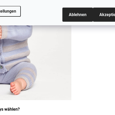
tellungen
Ablehnen
Akzepti
ys wählen?