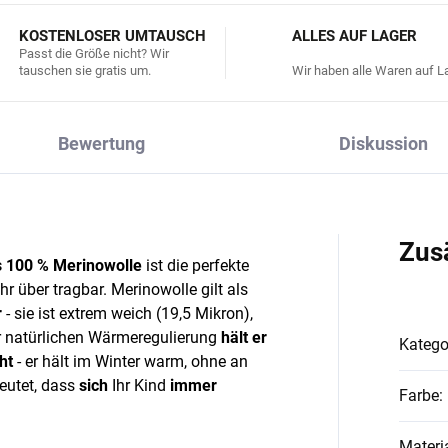
KOSTENLOSER UMTAUSCH
ALLES AUF LAGER
Passt die Größe nicht? Wir
tauschen sie gratis um.
Wir haben alle Waren auf La
Bewertung
Diskussion
Zus
 100 % Merinowolle
ist die perfekte
 über tragbar. Merinowolle gilt als
r
- sie ist extrem weich (19,5 Mikron),
ner natürlichen Wärmeregulierung
hält er
Katego
ht
- er hält im Winter warm, ohne an
eutet, dass
sich
Ihr Kind
immer
Farbe
:
Materi