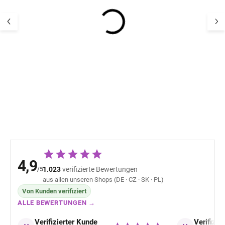
Merino Damen Kurzarm
Damen Merinosh
T-Shirt blau TURKIS
Kurzarm creme
JULIE SAFA
JULIE SAFA
55,26 €
60,06 
4,9
/5
1.023
verifizierte Bewertungen
aus allen unseren Shops (DE · CZ · SK · PL)
Von Kunden verifiziert
ALLE BEWERTUNGEN →
Verifizierter Kunde
Verifizie