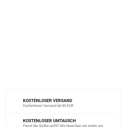
beiträgt.
Vorsicht, aber es verhindert nicht den
eigentlichen Prozess des Schwitzens, der eine
natürliche Funktion des Körpers zur
Temperaturregulierung ist.
Hergestellt aus hochwertiger Merinowolle
ohne Mulesing,
mit Schwerpunkt auf ethischer
Landwirtschaft und
Tierschutz.
DETAILLIERTE INFORMATIONEN
FRAGEN
ANSEHEN
KOSTENLOSER VERSAND
Kostenloser Versand ab 80 EUR
KOSTENLOSER UMTAUSCH
Passt die Größe nicht? Wir tauschen sie gratis um.