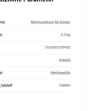
rie
:
Merinomützen für Kinder
t
:
0.3 kg
7332833735952
Cremig
al
:
Merinowolle
_table#
:
hidden