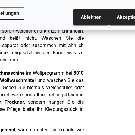
tellungen
vor dem ersten Gebrauch mit einem
Ablehnen
Akzepti
n.
Vor allem, wenn Sie ein Waschmittel
 sofort weicher und kratzt nicht.
anolin,
nd beißt nicht.
Waschen Sie die
n separat oder zusammen mit ähnlich
arbe freigesetzt werden kann, was zu
ren kann.
chmaschine
im Wollprogramm bei
30°C
r
Wollwaschmittel
und waschen Sie das
. Geben Sie niemals Weichspüler oder
nn diese können Ihre Lieblingskleidung
n Trockner
, sondern hängen Sie die
 Pflege bleibt Ihr Kleidungsstück in
mgehend
, wir empfehlen, sie so bald wie