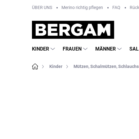
Zum
ÜBER UNS
Merino richtig pflegen
FAQ
Rüc
Inhalt
springen
KINDER
FRAUEN
MÄNNER
SAL
Startseite
Kinder
Mützen, Schalmützen, Schlauchs
Nicht bewertet
Bewertungsdetails
MA