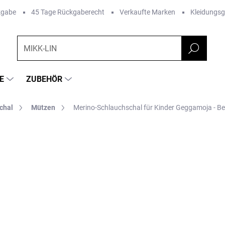
kgabe
45 Tage Rückgaberecht
Verkaufte Marken
Kleidungs
E
ZUBEHÖR
chal
Mützen
Merino-Schlauchschal für Kinder Geggamoja - Be
RKE:
GEGGAMOJA
€30,09
Verkaufspreis:
AUSVERKAUFT
LIEFEROPTIONEN
Dieser
multifunktionale Hal
für die Garderobe Ihres Ki