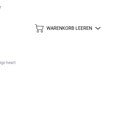
größen
Versand und Zahlungen
Impressum
WARENKORB LEEREN
WARENKORB
ige heart
swärmer aus Merinowolle
ist eine tolle Ergänzung
ndes. Der Kinder-Halswärmer aus mulesingfreier