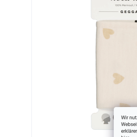
Wir nut
Webseit
erkläre