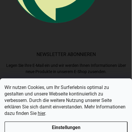
NEWSLETTER ABONNIEREN
Legen Sie Ihre E-Mail ein und wir werden Ihnen Informationen über
neue Produkte in unserem E-Shop zusenden.
Wir nutzen Cookies, um Ihr Surferlebnis optimal zu
E-MAIL
gestalten und unsere Webseite kontinuierlich zu
verbessern. Durch die weitere Nutzung unserer Seite
erklären Sie sich damit einverstanden. Mehr Informationen
dazu finden Sie
hier
.
Ich akzeptiere die
Datenschutzerklärung
.
Einstellungen
Anmelden