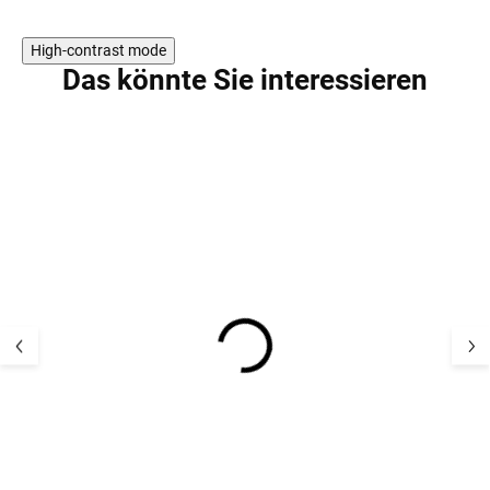
High-contrast mode
Das könnte Sie interessieren
Merino-Overall ohne
Merino Overall 
Kapuze mit
Kapuze mit
Doppelreißverschluss
Doppelreißvers
braun Nature Melange
braun powder 