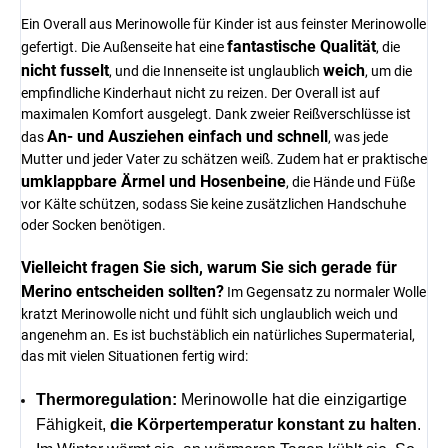
Ein Overall aus Merinowolle für Kinder ist aus feinster Merinowolle
fantastische Qualität
gefertigt. Die Außenseite hat eine
, die
nicht fusselt
weich
, und die Innenseite ist unglaublich
, um die
empfindliche Kinderhaut nicht zu reizen. Der Overall ist auf
maximalen Komfort ausgelegt. Dank zweier Reißverschlüsse ist
An- und Ausziehen einfach und schnell
das
, was jede
Mutter und jeder Vater zu schätzen weiß. Zudem hat er praktische
umklappbare Ärmel und Hosenbeine
, die Hände und Füße
vor Kälte schützen, sodass Sie keine zusätzlichen Handschuhe
oder Socken benötigen.
Vielleicht fragen Sie sich, warum Sie sich gerade für
Merino entscheiden sollten?
Im Gegensatz zu normaler Wolle
kratzt Merinowolle nicht und fühlt sich unglaublich weich und
angenehm an. Es ist buchstäblich ein natürliches Supermaterial,
das mit vielen Situationen fertig wird:
Thermoregulation:
Merinowolle hat die einzigartige
Fähigkeit,
die Körpertemperatur konstant zu halten
.