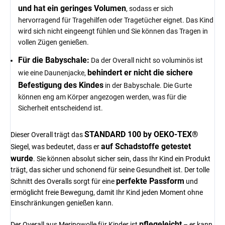
und hat ein geringes Volumen
, sodass er sich
hervorragend für Tragehilfen oder Tragetücher eignet. Das Kind
wird sich nicht eingeengt fühlen und Sie können das Tragen in
vollen Zügen genießen.
Für die Babyschale:
Da der Overall nicht so voluminös ist
behindert er nicht die sichere
wie eine Daunenjacke,
Befestigung des Kindes
in der Babyschale. Die Gurte
können eng am Körper angezogen werden, was für die
Sicherheit entscheidend ist.
STANDARD 100 by OEKO-TEX®
Dieser Overall trägt das
auf Schadstoffe getestet
Siegel, was bedeutet, dass er
wurde
. Sie können absolut sicher sein, dass Ihr Kind ein Produkt
trägt, das sicher und schonend für seine Gesundheit ist. Der tolle
perfekte Passform
Schnitt des Overalls sorgt für eine
und
ermöglicht freie Bewegung, damit Ihr Kind jeden Moment ohne
Einschränkungen genießen kann.
pflegeleicht
Der Overall aus Merinowolle für Kinder ist
– er kann