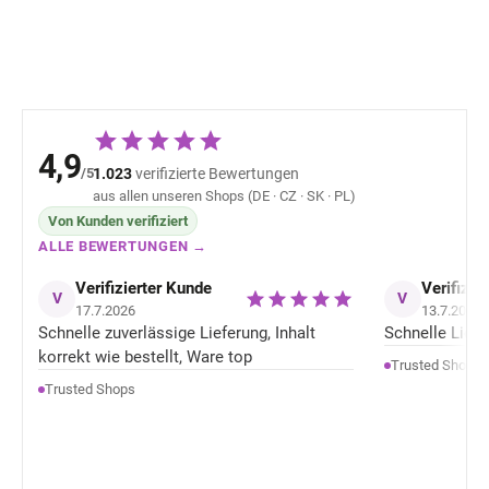
85,81 €
85,81 
Denver
Melange
4,9
/5
1.023
verifizierte Bewertungen
aus allen unseren Shops (DE · CZ · SK · PL)
Von Kunden verifiziert
ALLE BEWERTUNGEN →
Verifizierter Kunde
Verifizie
V
V
17.7.2026
13.7.2026
Schnelle zuverlässige Lieferung, Inhalt
Schnelle Liefer
korrekt wie bestellt, Ware top
Trusted Shops
Trusted Shops