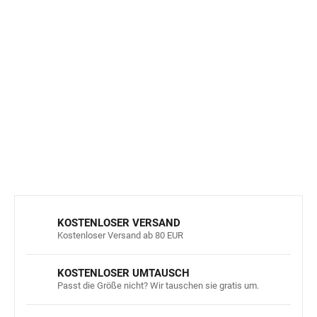
übliches Phänomen bei hochwertigen Wollprodukten und
kein Zeichen von minderer Qualität
.
Knötchen entstehen
durch die Freisetzung kurzer Fasern an der
Stoffoberfläche und sollten nach mehrmaligem Tragen
und Waschen deutlich nachlassen.
Weitere Informationen
zu diesem Thema finden Sie
hier
.
DETAILLIERTE INFORMATIONEN
FRAGEN
ANSEHEN
KOSTENLOSER VERSAND
Kostenloser Versand ab 80 EUR
KOSTENLOSER UMTAUSCH
Passt die Größe nicht? Wir tauschen sie gratis um.