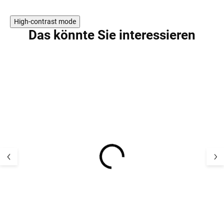
High-contrast mode
Das könnte Sie interessieren
Merino Overall mit
Merino Overall 
doppeltem langem
doppeltem lan
Reißverschluss Mikk-
Reißverschluss
Line - braun Melange
Line - grau Anth