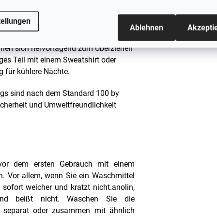
ische Bund und das eng anliegende
tellungen
nfaches Anziehen.
Ablehnen
Akzepti
nen sich hervorragend zum Überziehen
iges Teil mit einem Sweatshirt oder
g für kühlere Nächte.
gs sind nach dem Standard 100 by
icherheit und Umweltfreundlichkeit
 vor dem ersten Gebrauch mit einem
. Vor allem, wenn Sie ein Waschmittel
 sofort weicher und kratzt nicht.
anolin,
nd beißt nicht.
Waschen Sie die
n separat oder zusammen mit ähnlich