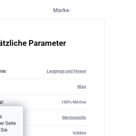
Marke
ätzliche Parameter
rie
:
Leggings und Hosen
Blau
al
:
100% Merino
e
al
:
Merinowolle
er Seite
 Sie
_table#
:
hidden