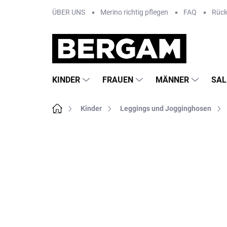
Zum
ÜBER UNS
Merino richtig pflegen
FAQ
Rüc
Inhalt
springen
KINDER
FRAUEN
MÄNNER
SAL
Startseite
Kinder
Leggings und Jogginghosen
Nicht bewertet
Bewertungsdetails
MA
AKTION