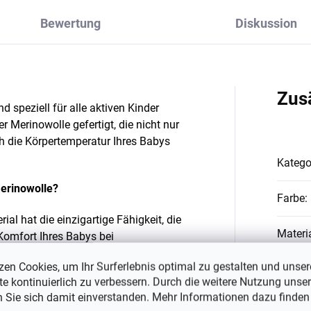
Bewertung
Diskussion
Zus
 speziell für alle aktiven Kinder
r Merinowolle gefertigt, die nicht nur
h die Körpertemperatur Ihres Babys
Katego
Merinowolle?
Farbe
:
al hat die einzigartige Fähigkeit, die
Materi
Komfort Ihres Babys bei
dingungen zu gewährleisten.
zen Cookies, um Ihr Surferlebnis optimal zu gestalten und unser
Materi
e kontinuierlich zu verbessern. Durch die weitere Nutzung unser
o konzipiert, dass sie sowohl für
n Sie sich damit einverstanden. Mehr Informationen dazu finden
gnet sind.
#sizes