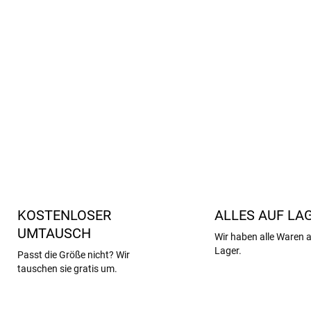
Zertifizierung
Standard 1
Die in den Produkten der 
eine ethische Behandlung d
DETAILLIERTE INFORMATIONEN
KOSTENLOSER
ALLES AUF LA
UMTAUSCH
Wir haben alle Waren 
Lager.
Passt die Größe nicht? Wir
tauschen sie gratis um.