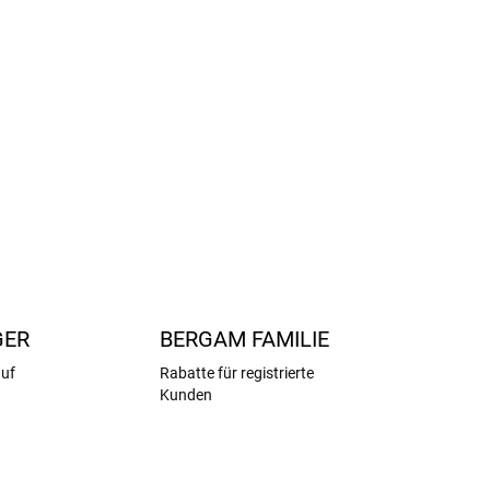
00 by OEKO-TEX®.
Firma PETIT PIAO verwendete Wolle garantiert
er Tiere und kein Mulesing.
FRAGEN
ANSEHEN
GER
BERGAM FAMILIE
auf
Rabatte für registrierte
Kunden