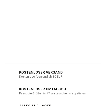
Personen mit
empfindlicher Haut
Merinohosen für Kinder haben
natürliche
antibakterielle Eigenschaften
Material:
100 % superfeine Merinowolle, 18,5 Mikron,
Gewicht 200 g/m²
DETAILLIERTE INFORMATIONEN
FRAGEN
ANSEHEN
KOSTENLOSER VERSAND
Kostenloser Versand ab 80 EUR
KOSTENLOSER UMTAUSCH
Passt die Größe nicht? Wir tauschen sie gratis um.
ALLES AUF LAGER