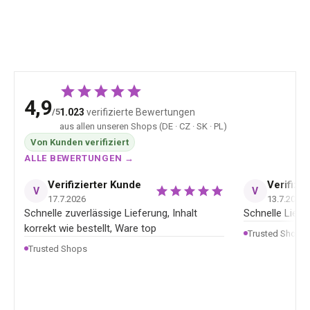
60,65 €
33,21 
4,9
/5
1.023
verifizierte Bewertungen
aus allen unseren Shops (DE · CZ · SK · PL)
Von Kunden verifiziert
ALLE BEWERTUNGEN →
Verifizierter Kunde
Verifizi
V
V
17.7.2026
13.7.2026
Schnelle zuverlässige Lieferung, Inhalt
Schnelle Liefer
korrekt wie bestellt, Ware top
Trusted Shops
Trusted Shops