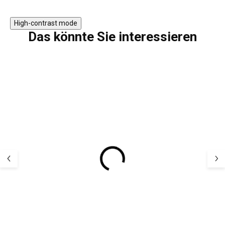
High-contrast mode
Das könnte Sie interessieren
SALE
Kinder Merino
Merino Legging
Leggings aus 100 %
Kinder aus 100
Merinowolle Mauve
Merinowolle J
Block LFOH
Wildflower LFO