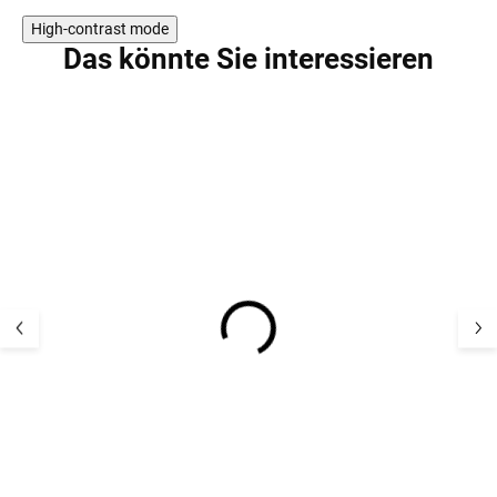
High-contrast mode
Das könnte Sie interessieren
SALE
AKTION
Merino-
Merino Legging
Kinderjogginghose aus
Geggamoja - Bl
100 % Merinowolle
Gibraltar LFOH
51,56 €
30,17 