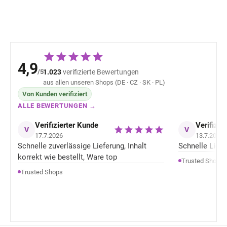
4,9
/5
1.023
verifizierte Bewertungen
aus allen unseren Shops (DE · CZ · SK · PL)
Von Kunden verifiziert
ALLE BEWERTUNGEN →
Verifizierter Kunde
Verifizie
V
V
17.7.2026
13.7.2026
Schnelle zuverlässige Lieferung, Inhalt
Schnelle Liefer
korrekt wie bestellt, Ware top
Trusted Shops
Trusted Shops