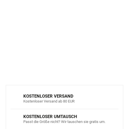
die Hosen sind sehr gut verträglich für
Atopiker
und
Personen mit
empfindlicher Haut
Merinohosen für Kinder haben
natürliche
antibakterielle Eigenschaften
Material:
100 % superfeine Merinowolle, 18,5 Mikron,
Gewicht 200 g/m²
DETAILLIERTE INFORMATIONEN
FRAGEN
ANSEHEN
KOSTENLOSER VERSAND
Kostenloser Versand ab 80 EUR
KOSTENLOSER UMTAUSCH
Passt die Größe nicht? Wir tauschen sie gratis um.