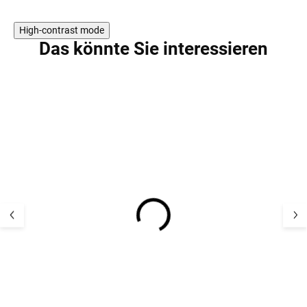
High-contrast mode
Das könnte Sie interessieren
SALE
Merino Leggings für
Damen Merino 
Damen, bordeaux
rosa BIANCA S
ASTRID SAFA