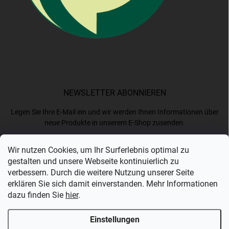
NEWSLETTER ABONNIEREN
Legen Sie Ihre E-Mail ein und wir werden Ihnen Informationen über
neue Produkte in unserem E-Shop zusenden.
Wir nutzen Cookies, um Ihr Surferlebnis optimal zu
E-MAIL
gestalten und unsere Webseite kontinuierlich zu
verbessern. Durch die weitere Nutzung unserer Seite
erklären Sie sich damit einverstanden. Mehr Informationen
dazu finden Sie
hier
.
Ich akzeptiere die
Datenschutzerklärung
.
Einstellungen
Anmelden