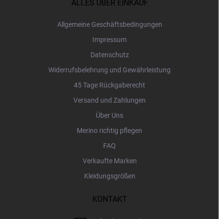
z
ALLES ÜBER EINKAUF
e
i
Allgemeine Geschäftsbedingungen
l
Impressum
e
Datenschutz
Widerrufsbelehrung und Gewährleistung
45 Tage Rückgaberecht
Versand und Zahlungen
Über Uns
Merino richtig pflegen
FAQ
Verkaufte Marken
Kleidungsgrößen
KONTAKT