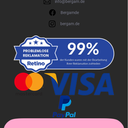
info
@
bergam.de
Bergamde
bergam.de