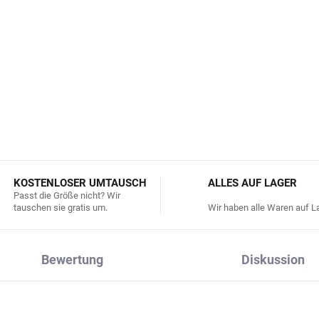
Die in den Produkten der
eine ethische Behandlung d
DETAILLIERTE INFORMATIONEN
KOSTENLOSER UMTAUSCH
ALLES AUF LAGER
Passt die Größe nicht? Wir
tauschen sie gratis um.
Wir haben alle Waren auf La
Bewertung
Diskussion