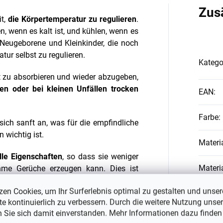
Zus
it,
die Körpertemperatur zu regulieren
.
, wenn es kalt ist, und kühlen, wenn es
r Neugeborene und Kleinkinder, die noch
atur selbst zu regulieren.
Katego
it zu absorbieren und wieder abzugeben,
n oder bei kleinen Unfällen trocken
EAN
:
Farbe
:
sich sanft an, was für die empfindliche
 wichtig ist.
Materi
elle Eigenschaften
, so dass sie weniger
Materi
hme Gerüche erzeugen kann. Dies ist
 oft waschen können, wie Sie möchten.
zen Cookies, um Ihr Surferlebnis optimal zu gestalten und unser
#sizes
e kontinuierlich zu verbessern. Durch die weitere Nutzung unser
 als einer der sanftesten Stoffe für
n Sie sich damit einverstanden. Mehr Informationen dazu finden
Ekzemen oder Allergien von Vorteil sein