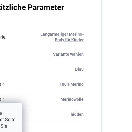
ätzliche Parameter
Langärmeliger Merino-
rie
:
Body für Kinder
Variante wählen
Blau
al
:
100% Merino
al
:
Merinowolle
e
_table#
:
hidden
er Seite
 Sie