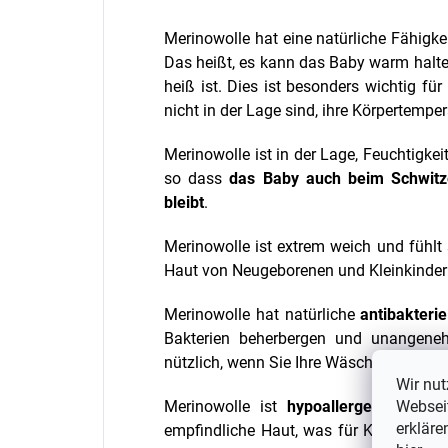
Merinowolle hat eine natürliche Fähigke
Das heißt, es kann das Baby warm halten
heiß ist. Dies ist besonders wichtig fü
nicht in der Lage sind, ihre Körpertemper
Merinowolle ist in der Lage, Feuchtigke
so dass
das Baby auch beim Schwitze
bleibt
.
Merinowolle ist extrem weich und fühlt 
Haut von Neugeborenen und Kleinkindern
Merinowolle hat natürliche
antibakteri
Bakterien beherbergen und unangene
nützlich, wenn Sie Ihre Wäsche nicht so
Wir nut
Webseit
Merinowolle ist
hypoallergen
und gilt
erkläre
empfindliche Haut, was für Kinder mit 