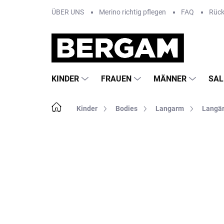
Zum
ÜBER UNS
Merino richtig pflegen
FAQ
Rüc
Inhalt
springen
KINDER
FRAUEN
MÄNNER
SAL
Startseite
Kinder
Bodies
Langarm
Langär
Nicht bewertet
Bewertungsdetails
MA
AKTION