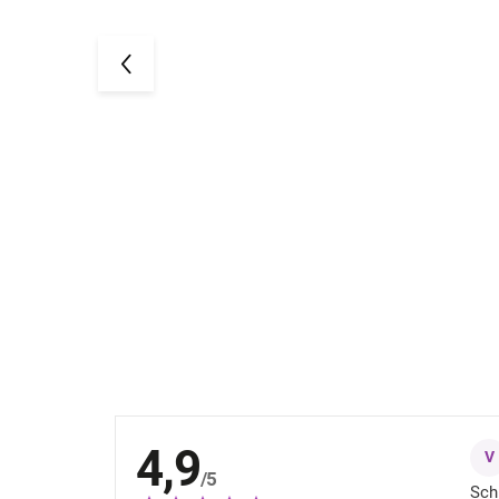
Baby Body aus Merinowolle und
- graue
Seide mit langen Ärmeln Fixoni -
blau Blue Fog
32,03 €
4,9
V
/5
Sch