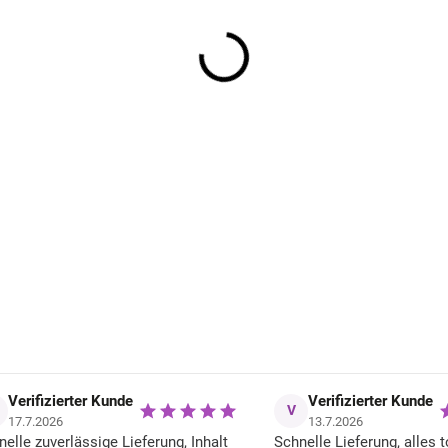
Baby Body Langarm aus Merinowolle
und Bambus blau Blue Nights Mikk-
Line
34,25 €
Verifizierter Kunde
Verifizierter Kunde
V
17.7.2026
13.7.2026
nelle zuverlässige Lieferung, Inhalt
Schnelle Lieferung, alles t