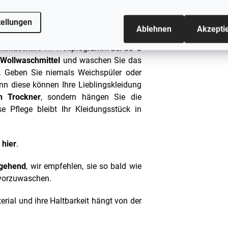
tellungen
Ablehnen
Akzepti
chmaschine
im Wollprogramm bei
30°C
r
Wollwaschmittel
und waschen Sie das
. Geben Sie niemals Weichspüler oder
nn diese können Ihre Lieblingskleidung
n Trockner
, sondern hängen Sie die
 Pflege bleibt Ihr Kleidungsstück in
e
hier
.
mgehend
, wir empfehlen, sie so bald wie
 vorzuwaschen.
erial und ihre Haltbarkeit hängt von der