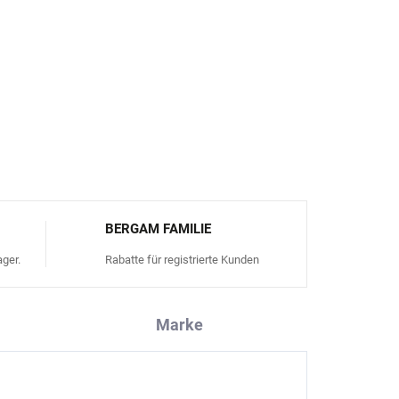
 Firma PETIT PIAO verwendete Wolle garantiert
er Tiere und kein Mulesing.
FRAGEN
ANSEHEN
BERGAM FAMILIE
ger.
Rabatte für registrierte Kunden
Marke