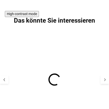
High-contrast mode
Das könnte Sie interessieren
Merino Babyschuhe
Merino-Babysc
Bouclé Smallstuff - off
Bouclé Smallstu
white
Nature Melange