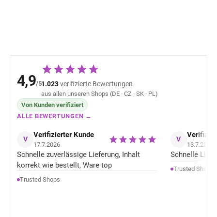
25,18 €
25,18 
4,9
/5
1.023
verifizierte Bewertungen
aus allen unseren Shops (DE · CZ · SK · PL)
Von Kunden verifiziert
ALLE BEWERTUNGEN →
Verifizierter Kunde
Verifizie
V
V
17.7.2026
13.7.2026
Schnelle zuverlässige Lieferung, Inhalt
Schnelle Liefer
korrekt wie bestellt, Ware top
Trusted Shops
Trusted Shops