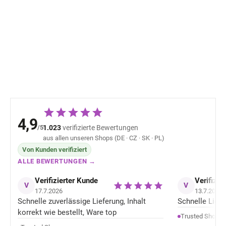
Leichte Kinder
Leichte Kinder-
Übergangsjacke wind-
Übergangsjacke
und wasserabweisend
und wasserabwe
dunkelblau Blue Nights
Minymo - Blau 
52,88 €
55,28 
Mikk-Line 16735
Mist
4,9
/5
1.023
verifizierte Bewertungen
aus allen unseren Shops (DE · CZ · SK · PL)
Von Kunden verifiziert
ALLE BEWERTUNGEN →
Verifizierter Kunde
Verifizie
V
V
17.7.2026
13.7.2026
Schnelle zuverlässige Lieferung, Inhalt
Schnelle Liefer
korrekt wie bestellt, Ware top
Trusted Shops