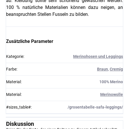
ab. Kleidung sollte sehr schonend gewaschen werden.
100 % natürliche Materialien können dazu neigen, an
beanspruchten Stellen Fusseln zu bilden.
Zusätzliche Parameter
Kategorie
:
Merinohosen und Leggings
Farbe
:
Braun
,
Cremig
Material
:
100% Merino
Material
:
Merinowolle
#sizes_table#
:
/grosentabelle-safa-leggings/
Diskussion