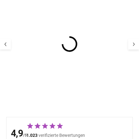
Kinder Leggings aus
Kinder Wachse
100% Merinowolle
Leggings aus 1
Jaquard SAFA - Rosa
Merinowolle Ja
SAFA - blau
41,26 €
41,26 
4,9
/5
1.023
verifizierte Bewertungen