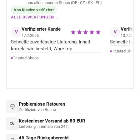
aus allen unseren Shops (DE · CZ · SK · PL)
Von Kunden verifiziert
ALLE BEWERTUNGEN →
Verifizierter Kunde
Verifizie
V
V
17.7.2026
13.7.2026
Schnelle zuverlässige Lieferung, Inhalt
Schnelle Liefer
korrekt wie bestellt, Ware top
Trusted Shops
Trusted Shops
Problemlose Retouren
Zertifiziert von Retino
Kostenloser Versand ab 80 EUR
Lieferung innerhalb von 24 h
45 Tage Rückgaberecht