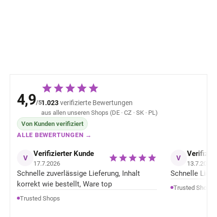
Baumwolle blau VIKSE
Strumpfhose du
SAFA
SAFA aus Baum
9,72 €
17,63 
4,9
/5
1.023
verifizierte Bewertungen
aus allen unseren Shops (DE · CZ · SK · PL)
Von Kunden verifiziert
ALLE BEWERTUNGEN →
Verifizierter Kunde
Verifizie
V
V
17.7.2026
13.7.2026
Schnelle zuverlässige Lieferung, Inhalt
Schnelle Liefer
korrekt wie bestellt, Ware top
Trusted Shops
Trusted Shops