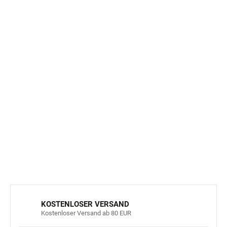
Ihre Kinder werden die schöne einfarbige
Baumwollstrumpfhose lieben. Die Strumpfhosen mit
hohem
Baumwollanteil (75%)
sind weich und angenehm
im Griff.
Polyamid
(20 %)
macht die Strumpfhose reiß- und
abriebfest
,
Lycra
(5 %)
sorgt für eine gute Passform und
lange
Lebensdauer
.
DETAILLIERTE INFORMATIONEN
FRAGEN
ANSEHEN
KOSTENLOSER VERSAND
Kostenloser Versand ab 80 EUR