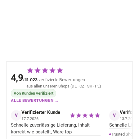
Bambus-Kindersocken
Kinder Merino
5er Pack Navy Minipop
Hausschuhe Me
Offwhite Mikk-L
17,12 €
22,66 
4,9
/5
1.023
verifizierte Bewertungen
aus allen unseren Shops (DE · CZ · SK · PL)
Von Kunden verifiziert
ALLE BEWERTUNGEN →
Verifizierter Kunde
Verifizie
V
V
17.7.2026
13.7.2026
Schnelle zuverlässige Lieferung, Inhalt
Schnelle Liefer
korrekt wie bestellt, Ware top
Trusted Shops