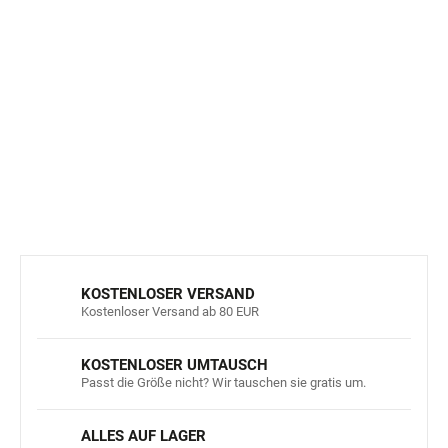
Interessieren Sie sich für dieses fröhliche Motiv? Werfen
Sie einen Blick auf
andere Produkte mit demselben
Design
und stellen Sie das perfekte Set für Ihre Kinder
zusammen.
DETAILLIERTE INFORMATIONEN
FRAGEN
ANSEHEN
KOSTENLOSER VERSAND
Kostenloser Versand ab 80 EUR
KOSTENLOSER UMTAUSCH
Passt die Größe nicht? Wir tauschen sie gratis um.
ALLES AUF LAGER