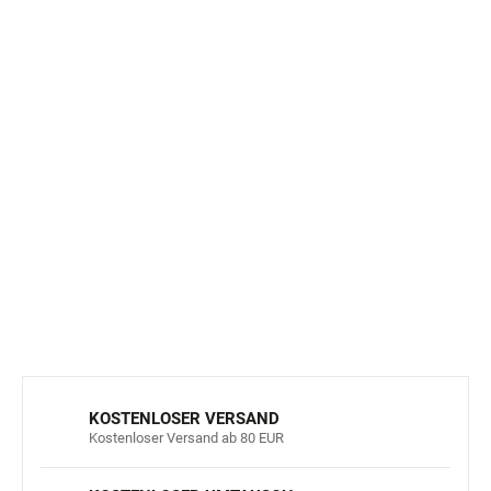
- brustgurt für mehr Stabilität
-
gepolsterter Rücken
- die Haupttasche ist mit einem Reißverschluss versehen
und bietet Platz für alles, was Sie brauchen
- zwei seitliche Netztaschen.
- Maße: 30 x 24 cm, Volumen: 5 l.
DETAILLIERTE INFORMATIONEN
FRAGEN
ANSEHEN
KOSTENLOSER VERSAND
Kostenloser Versand ab 80 EUR