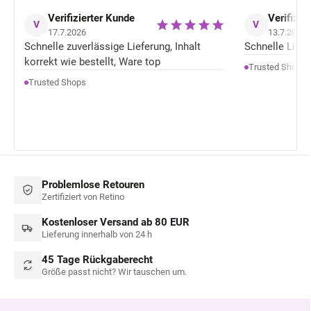
Verifizierter Kunde
Verifizie
V
V
17.7.2026
13.7.2026
Schnelle zuverlässige Lieferung, Inhalt
Schnelle Liefer
korrekt wie bestellt, Ware top
Trusted Shops
Trusted Shops
Problemlose Retouren
Zertifiziert von Retino
Kostenloser Versand ab 80 EUR
Lieferung innerhalb von 24 h
45 Tage Rückgaberecht
Größe passt nicht? Wir tauschen um.