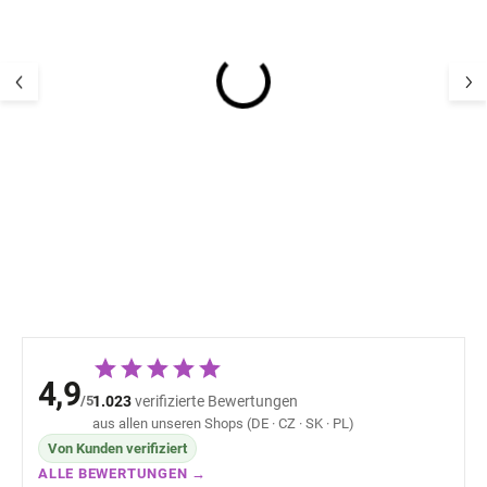
Kinderrucksack für die
Kinderrucksack 
Kleinsten Happy 5L
kleinsten Ponys
Sterntaler
5L Sterntaler
24,92 €
24,92 
4,9
/5
1.023
verifizierte Bewertungen
aus allen unseren Shops (DE · CZ · SK · PL)
Von Kunden verifiziert
ALLE BEWERTUNGEN →