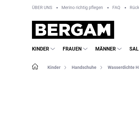
Zum
ÜBER UNS
Merino richtig pflegen
FAQ
Rüc
Inhalt
springen
KINDER
FRAUEN
MÄNNER
SAL
Startseite
Kinder
Handschuhe
Wasserdichte 
Nicht bewertet
Bewertungsdetails
MA