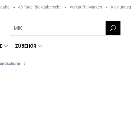
kgabe
45 Tage Rückgaberecht
Verkaufte Marken
Kleidungs
E
ZUBEHÖR
Handschuhe
FARBE
RKE:
MIKK-LINE
€35,26