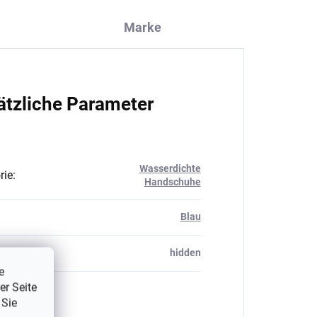
Marke
ätzliche Parameter
Wasserdichte
rie
:
Handschuhe
Blau
_table#
:
hidden
e
er Seite
 Sie