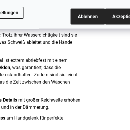
 einem
Wassersäule von 8.000 mm
auch starkem Regen und nassem Schnee
tellungen
Ablehnen
Akzepti
ichte Material schützt die Hände vor
:
Trotz ihrer Wasserdichtigkeit sind sie
 was Schweiß ableitet und die Hände
l ist extrem abriebfest mit einem
yklen
, was garantiert, dass die
n standhalten. Zudem sind sie leicht
as die Zeit zwischen den Wäschen
e Details
mit großer Reichweite erhöhen
ln und in der Dämmerung.
uss
am Handgelenk für perfekte