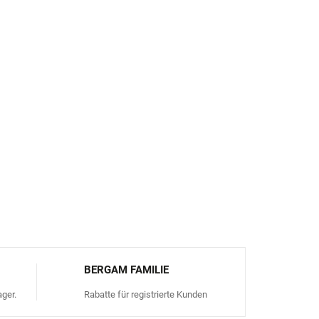
her:
Zertifiziert nach
OEKO-TEX® Standard 100
,
eine schädlichen Chemikalien wie PFAS/Fluoride
iner ökologischen BIONIC-FINISH® ECO-Schicht
g:
Hergestellt aus 60 % Polyester und 40 %
ält ein Namensschild zur einfachen
FRAGEN
ANSEHEN
BERGAM FAMILIE
ger.
Rabatte für registrierte Kunden