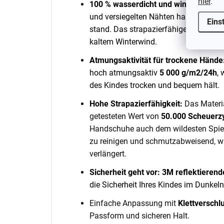
hier
.
100 % wasserdicht und winddicht:
Mit
und versiegelten Nähten halten sie 
Eins
stand.
Das strapazierfähige und windd
kaltem Winterwind.
Atmungsaktivität für trockene Hände
hoch atmungsaktiv
5 000 g/m2/24h
,
des Kindes trocken und bequem hält.
Hohe Strapazierfähigkeit:
Das Materia
getesteten Wert von
50.000 Scheuerz
Handschuhe auch dem wildesten Spiele
zu reinigen und schmutzabweisend, w
verlängert.
Sicherheit geht vor:
3M reflektierend
die Sicherheit Ihres Kindes im Dunke
Einfache Anpassung mit
Klettverschl
Passform und sicheren Halt.