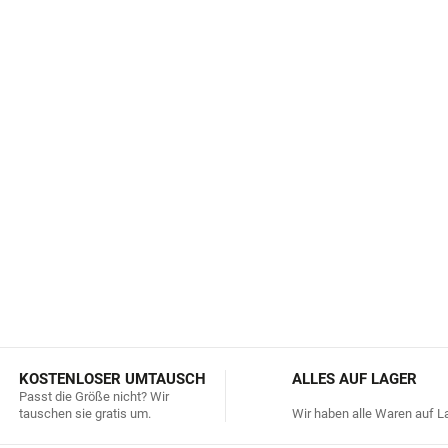
Umweltfreundlich und sic
was garantiert, dass sie k
enthalten. Sie sind mit e
behandelt.
Materialzusammensetzun
recyceltem Polyester. Enth
Umbenennung.
DETAILLIERTE INFORMATIONEN
KOSTENLOSER UMTAUSCH
ALLES AUF LAGER
Passt die Größe nicht? Wir
tauschen sie gratis um.
Wir haben alle Waren auf La