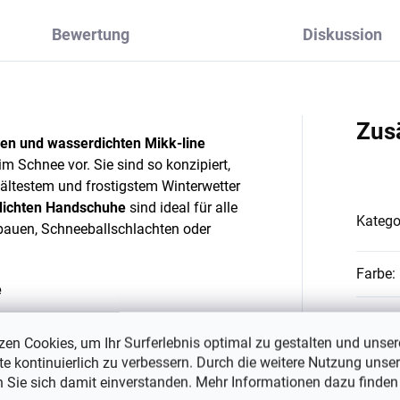
Bewertung
Diskussion
Zus
n und wasserdichten Mikk-line
 Schnee vor. Sie sind so konzipiert,
kältestem und frostigstem Winterwetter
dichten Handschuhe
sind ideal für alle
Katego
bauen, Schneeballschlachten oder
Farbe
:
e
#sizes
 des Fleecefutter und des Schnitts,
zen Cookies, um Ihr Surferlebnis optimal zu gestalten und unser
en die Handschuhe hervorragend und
e kontinuierlich zu verbessern. Durch die weitere Nutzung unser
inger gegenseitig wärmen.
n Sie sich damit einverstanden. Mehr Informationen dazu finden