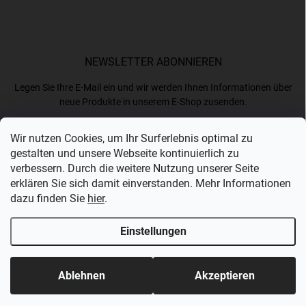
NEWSLETTER ABONNIEREN
Legen Sie Ihre E-Mail ein und wir werden Ihnen Informationen über
neue Produkte in unserem E-Shop zusenden.
Wir nutzen Cookies, um Ihr Surferlebnis optimal zu
E-MAIL
gestalten und unsere Webseite kontinuierlich zu
verbessern. Durch die weitere Nutzung unserer Seite
erklären Sie sich damit einverstanden. Mehr Informationen
dazu finden Sie
hier
.
Ich akzeptiere die
Datenschutzerklärung
.
Einstellungen
Anmelden
Copyright 2026
Bergam
. Alle Rechte vorbehalten.
Ablehnen
Akzeptieren
Erstellt von Shoptet Premium