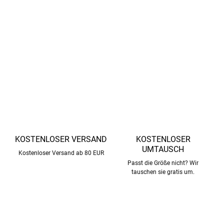
werden auf Textilien verwendet, um ihre Wasser-, Wind-
und Verschleißfestigkeit zu verbessern und ihre
allgemeine Haltbarkeit zu erhöhen.
DETAILLIERTE INFORMATIONEN
FRAGEN
ANSEHEN
KOSTENLOSER VERSAND
KOSTENLOSER
UMTAUSCH
Kostenloser Versand ab 80 EUR
Passt die Größe nicht? Wir
tauschen sie gratis um.