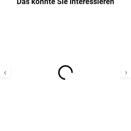
Das könnte Sie interessieren
SALE
SALE
Kinder wasserdichter
Kinder wasserdi
Regenanzug Iceblue
Regenanzug be
CeLaVi
White Pepper C
25,19 €
27,71 