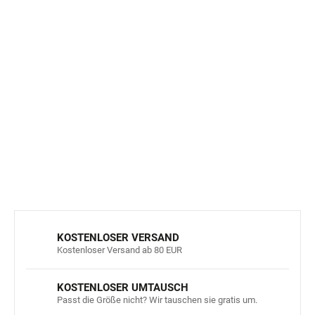
Die wasserdichte Hose in den Größen 62/68 - 98/104
hat verstellbare, elastische Hosenträger und Knöpfe an
den Seiten.
In der Übergangszeit ist es praktisch, wärmere Kleidung
unter dem Regenmantel zu tragen, für die es genügend
Platz gibt.
DETAILLIERTE INFORMATIONEN
FRAGEN
ANSEHEN
KOSTENLOSER VERSAND
Kostenloser Versand ab 80 EUR
KOSTENLOSER UMTAUSCH
Passt die Größe nicht? Wir tauschen sie gratis um.