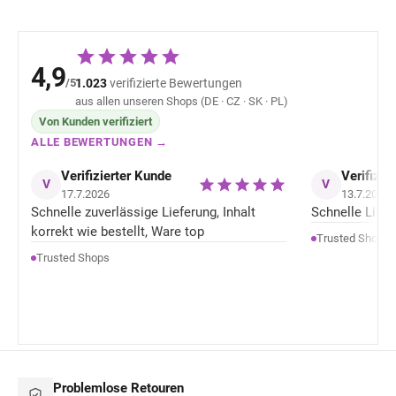
4,9
/5
1.023
verifizierte Bewertungen
aus allen unseren Shops (DE · CZ · SK · PL)
Von Kunden verifiziert
ALLE BEWERTUNGEN →
Verifizierter Kunde
Verifizie
V
V
17.7.2026
13.7.2026
Schnelle zuverlässige Lieferung, Inhalt
Schnelle Liefer
korrekt wie bestellt, Ware top
Trusted Shops
Trusted Shops
Problemlose Retouren