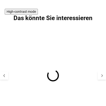
High-contrast mode
Das könnte Sie interessieren
Kinder UV-T-Shirt mit
UV-Shirt für Kin
langen Ärmeln Marine
langen Ärmeln,
Sterntaler
pfirsichfarben, 