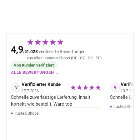
Sterntaler
27,76 €
28,32 
4,9
/5
1.023
verifizierte Bewertungen
aus allen unseren Shops (DE · CZ · SK · PL)
Von Kunden verifiziert
ALLE BEWERTUNGEN →
Verifizierter Kunde
Verifizie
V
V
17.7.2026
13.7.2026
Schnelle zuverlässige Lieferung, Inhalt
Schnelle Liefer
korrekt wie bestellt, Ware top
Trusted Shops
Trusted Shops