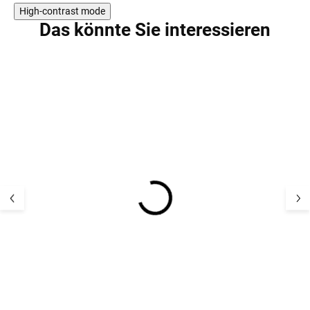
High-contrast mode
Das könnte Sie interessieren
SALE
AKTION
UV-Kinderhut mit Visier
Kinder UV-Hut m
gegen die Sonne
Schirm gegen d
Offwhite Geggamoja
Geggamoja - Fa
Pippi
21,83 €
24,05 