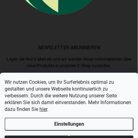
NEWSLETTER ABONNIEREN
Legen Sie Ihre E-Mail ein und wir werden Ihnen Informationen über
neue Produkte in unserem E-Shop zusenden.
Wir nutzen Cookies, um Ihr Surferlebnis optimal zu
E-MAIL
gestalten und unsere Webseite kontinuierlich zu
verbessern. Durch die weitere Nutzung unserer Seite
erklären Sie sich damit einverstanden. Mehr Informationen
dazu finden Sie
hier
.
Ich akzeptiere die
Datenschutzerklärung
.
Einstellungen
Anmelden