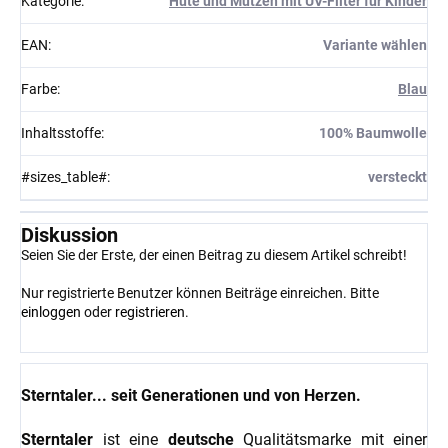
Kategorie
:
Hüte und Mützen mit UV-Filter für Kinder
EAN
:
Variante wählen
Farbe
:
Blau
Inhaltsstoffe
:
100% Baumwolle
#sizes_table#
:
versteckt
Diskussion
Seien Sie der Erste, der einen Beitrag zu diesem Artikel schreibt!
Nur registrierte Benutzer können Beiträge einreichen. Bitte
einloggen
oder
registrieren
.
Sterntaler... seit Generationen und von Herzen.
Sterntaler
ist eine
deutsche
Qualitätsmarke mit einer