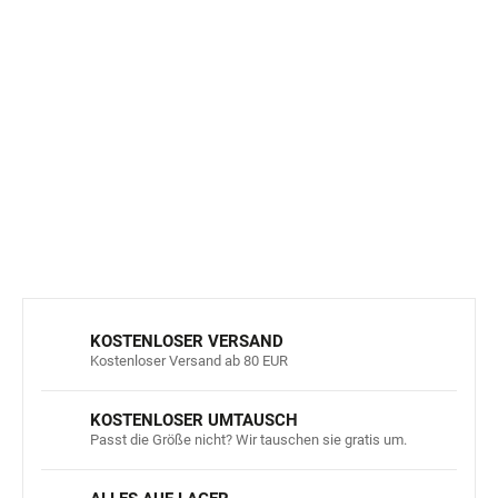
erhalten.
Geprüft und bestätigt:
Das UV-Schutzmaterial
entspricht der strengen europäischen Norm
EN-13758-
1
, was Ihre Garantie für zuverlässigen Sonnenschutz
ist.
DETAILLIERTE INFORMATIONEN
FRAGEN
ANSEHEN
KOSTENLOSER VERSAND
Kostenloser Versand ab 80 EUR
KOSTENLOSER UMTAUSCH
Passt die Größe nicht? Wir tauschen sie gratis um.