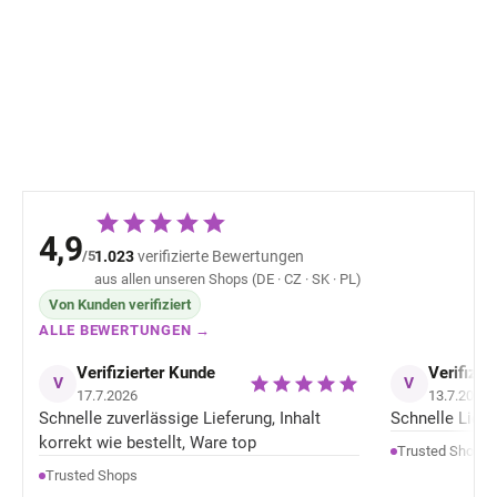
Shirt Unterwasserwelt
langen Ärmeln 
Sterntaler
Sterntaler
25,79 €
27,70 
4,9
/5
1.023
verifizierte Bewertungen
aus allen unseren Shops (DE · CZ · SK · PL)
Von Kunden verifiziert
ALLE BEWERTUNGEN →
Verifizierter Kunde
Verifizie
V
V
17.7.2026
13.7.2026
Schnelle zuverlässige Lieferung, Inhalt
Schnelle Liefer
korrekt wie bestellt, Ware top
Trusted Shops
Trusted Shops