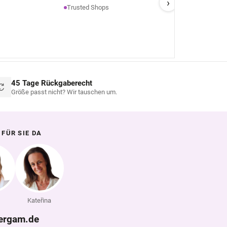
›
–
A
H
Trusted Shops
w
d
He
ü
d
n
gu
45 Tage Rückgaberecht
Größe passt nicht? Wir tauschen um.
 FÜR SIE DA
Kateřina
ergam.de