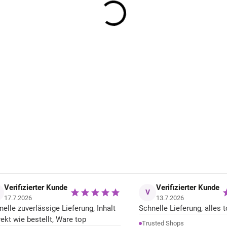
Kinder UV-Set Langarmshirt und
Shorts Pink Leo Geggamoja
45,38 €
Verifizierter Kunde
Verifizierter Kunde
V
17.7.2026
13.7.2026
nelle zuverlässige Lieferung, Inhalt
Schnelle Lieferung, alles t
rekt wie bestellt, Ware top
Trusted Shops