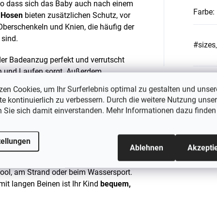
so dass sich das Baby auch nach einem
Farbe
:
 Hosen
bieten zusätzlichen Schutz, vor
Oberschenkeln und Knien, die häufig der
 sind.
#sizes
der Badeanzug perfekt und verrutscht
n und Laufen sorgt. Außerdem
lyester und zu 16 % aus Elastan
. Das
zen Cookies, um Ihr Surferlebnis optimal zu gestalten und unser
r Kinder schützen, sondern auch eine
e kontinuierlich zu verbessern. Durch die weitere Nutzung unser
tfreundlichen Ansatz in der Mode
n Sie sich damit einverstanden. Mehr Informationen dazu finden
hen Norm EN 13758-2
, die einen hohen
tellungen
Ablehnen
Akzepti
ool, am Strand oder beim Wassersport.
t langen Beinen ist Ihr Kind
bequem,