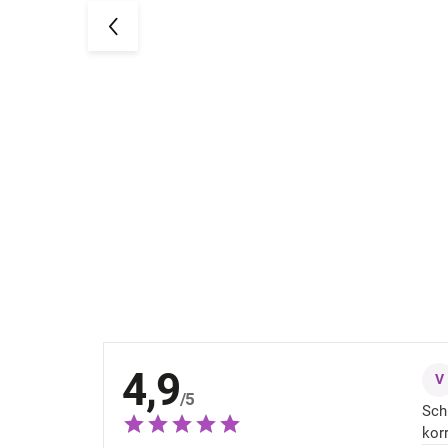
Baby-Badehose zum Schnüren Pink
es
Leo Geggamoja
33,24 €
4,9
V
/5
Sch
kor