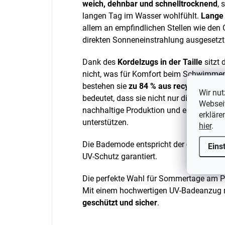
weich, dehnbar und schnelltrocknend
, 
langen Tag im Wasser wohlfühlt.
Lange
allem an empfindlichen Stellen wie den 
direkten Sonneneinstrahlung ausgesetzt
Dank des
Kordelzugs in der Taille
sitzt 
nicht, was für Komfort beim Schwimme
bestehen sie
zu 84 % aus recyceltem Po
Wir nut
bedeutet, dass sie nicht nur die Haut de
Webseit
nachhaltige Produktion und einen umwel
erkläre
unterstützen.
hier
.
Die Bademode entspricht der
europäisc
Eins
UV-Schutz garantiert.
Die perfekte Wahl für Sommertage am P
Mit einem hochwertigen UV-Badeanzug mi
geschützt und sicher
.