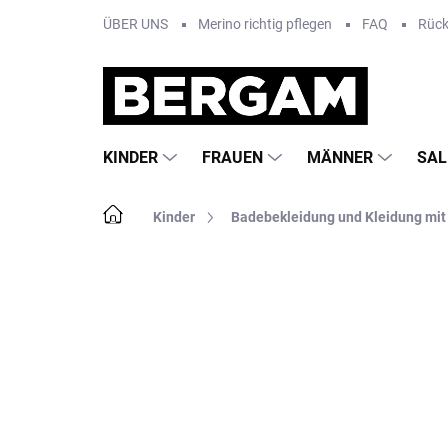
Zum
ÜBER UNS
Merino richtig pflegen
FAQ
Rüc
Inhalt
springen
KINDER
FRAUEN
MÄNNER
SAL
Startseite
Kinder
Badebekleidung und Kleidung mit
Nicht bewertet
Bewertungsdetails
MA