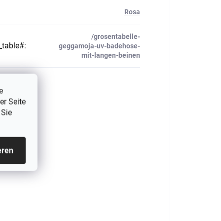
Rosa
/grosentabelle-
_table#
:
geggamoja-uv-badehose-
mit-langen-beinen
e
er Seite
 Sie
eren