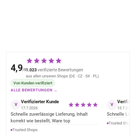
5er Pack Navy Minipop
Hausschuhe Me
Offwhite Mikk-L
17,12 €
22,66 
4,9
/5
1.023
verifizierte Bewertungen
aus allen unseren Shops (DE · CZ · SK · PL)
Von Kunden verifiziert
ALLE BEWERTUNGEN →
Verifizierter Kunde
Verifizie
V
V
17.7.2026
13.7.2026
Schnelle zuverlässige Lieferung, Inhalt
Schnelle Liefer
korrekt wie bestellt, Ware top
Trusted Shops
Trusted Shops