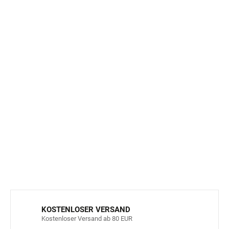
• Verlängerter Rückenteil zum Schutz des Nackens
• Vordere Krempe zum Abschatten der Augen
• Kordelzug unter dem Kinn für besseren Halt
• Leichtes, elastisches und schnell trocknendes Material
• Bequemes Tragen ohne Druckstellen
• Geeignet für das Meer, den Pool und den Strand
ideal für Babys und Kleinkinder
OEKO-TEX® Standard 100
enthält recycelten Polyester
auch für empfindliche Babyhaut geeignet
DETAILLIERTE INFORMATIONEN
FRAGEN
ANSEHEN
KOSTENLOSER VERSAND
Kostenloser Versand ab 80 EUR