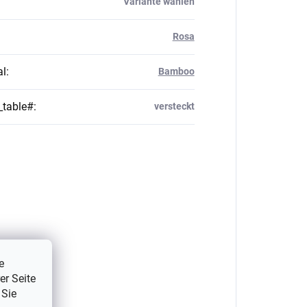
Variante wählen
Rosa
al
:
Bamboo
_table#
:
versteckt
e
er Seite
 Sie