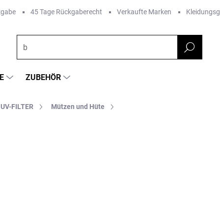
kgabe
45 Tage Rückgaberecht
Verkaufte Marken
Kleidungs
E
ZUBEHÖR
 UV-FILTER
Mützen und Hüte
FARBE
RKE:
GEGGAMOJA
€28,20
€15,51