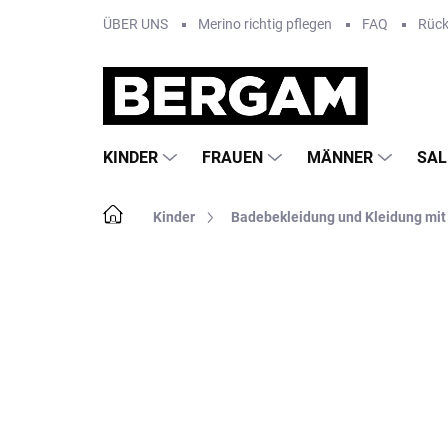
Zum
ÜBER UNS
Merino richtig pflegen
FAQ
Rüc
Inhalt
springen
KINDER
FRAUEN
MÄNNER
SAL
Startseite
Kinder
Badebekleidung und Kleidung mit
Nicht bewertet
Bewertungsdetails
MA
AKTION