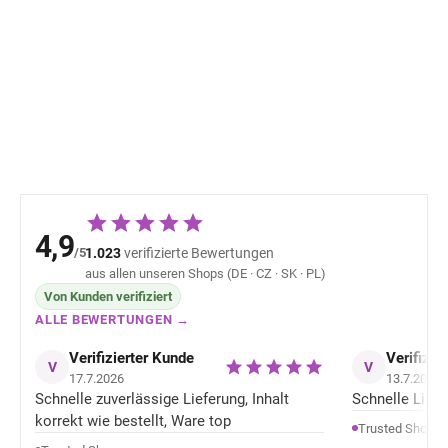
Kinder Sommer-
Kinder Sommer
Schirmmütze mit
Schirmmütze mi
Nackenschutz UV50+
Nackenschutz 
Mikk-Line - Green
Mikk-Line - Nos
18,13 €
18,13 
Milieu
Rose
4,9
/5
1.023
verifizierte Bewertungen
aus allen unseren Shops (DE · CZ · SK · PL)
Von Kunden verifiziert
ALLE BEWERTUNGEN →
Verifizierter Kunde
Verifizie
V
V
17.7.2026
13.7.2026
Schnelle zuverlässige Lieferung, Inhalt
Schnelle Liefer
korrekt wie bestellt, Ware top
Trusted Shops