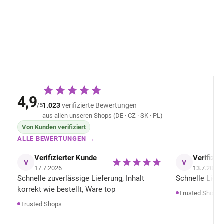
50+ 1511410
50+ 1511410
STERNTALER - Farbe
STERNTALER – 
9,22 €
9,22 €
Gelb Vanilla
Braun Taupe
4,9
/5
1.023
verifizierte Bewertungen
aus allen unseren Shops (DE · CZ · SK · PL)
Von Kunden verifiziert
ALLE BEWERTUNGEN →
Verifizierter Kunde
Verifizie
V
V
17.7.2026
13.7.2026
Schnelle zuverlässige Lieferung, Inhalt
Schnelle Liefer
korrekt wie bestellt, Ware top
Trusted Shops
Trusted Shops