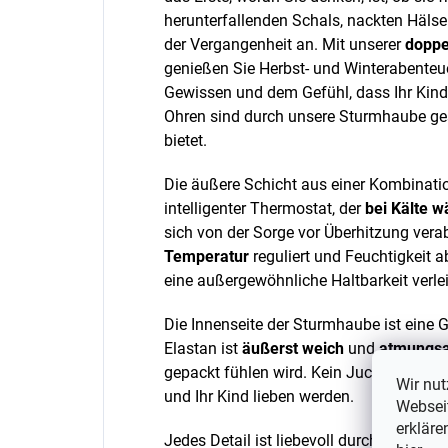
herunterfallenden Schals, nackten Hälse
der Vergangenheit an. Mit unserer
doppe
genießen Sie Herbst- und Winterabenteue
Gewissen und dem Gefühl, dass Ihr Kind 
Ohren sind durch unsere Sturmhaube ge
bietet.
Die äußere Schicht aus einer Kombinatio
intelligenter Thermostat, der
bei Kälte 
sich von der Sorge vor Überhitzung vera
Temperatur
reguliert und Feuchtigkeit 
eine außergewöhnliche Haltbarkeit verlei
Die Innenseite der Sturmhaube ist eine 
Elastan ist
äußerst weich
und
atmungsa
gepackt fühlen wird. Kein Jucken oder Re
Wir nut
und Ihr Kind lieben werden.
Webseit
erkläre
Jedes Detail ist liebevoll durchdacht. De