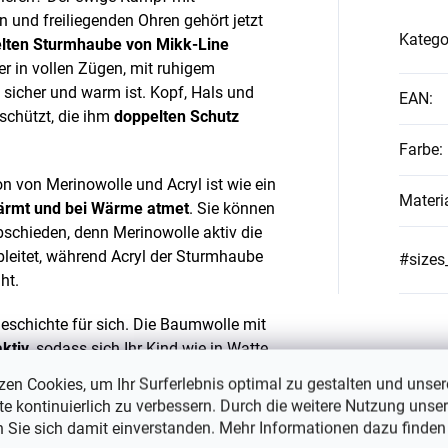
n und freiliegenden Ohren gehört jetzt
Katego
lten Sturmhaube von Mikk-Line
r in vollen Zügen, mit ruhigem
sicher und warm ist. Kopf, Hals und
EAN
:
schützt, die ihm
doppelten Schutz
Farbe
:
n von Merinowolle und Acryl ist wie ein
Materi
wärmt und bei Wärme atmet
. Sie können
bschieden, denn Merinowolle aktiv die
ableitet, während Acryl der Sturmhaube
#sizes
ht.
Geschichte für sich. Die Baumwolle mit
ktiv
, sodass sich Ihr Kind wie in Watte
izen mehr. Es ist ein Gefühl, das Sie
zen Cookies, um Ihr Surferlebnis optimal zu gestalten und unser
e kontinuierlich zu verbessern. Durch die weitere Nutzung unser
n Sie sich damit einverstanden. Mehr Informationen dazu finden
r spezielle
winddichte Schutz
an den