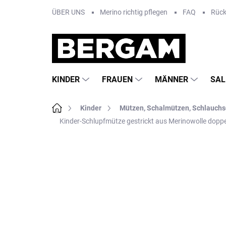
Zum
ÜBER UNS
Merino richtig pflegen
FAQ
Rüc
Inhalt
springen
KINDER
FRAUEN
MÄNNER
SAL
Startseite
Kinder
Mützen, Schalmützen, Schlauchs
Kinder-Schlupfmütze gestrickt aus Merinowolle doppe
Nicht bewertet
Bewertungsdetails
MA