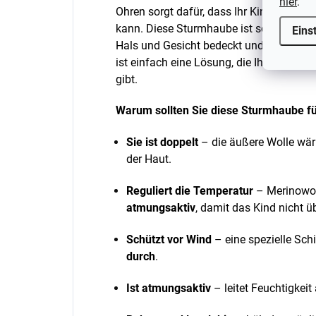
hier
.
Ohren sorgt dafür, dass Ihr Kind auch d
kann. Diese Sturmhaube ist so konzipiert
Eins
Hals und Gesicht bedeckt und so
vollst
ist einfach eine Lösung, die Ihnen Sorge
gibt.
Warum sollten Sie diese Sturmhaube fü
Sie ist doppelt
– die äußere Wolle wär
der Haut.
Reguliert die Temperatur
– Merinowol
atmungsaktiv
, damit das Kind nicht üb
Schützt vor Wind
– eine spezielle Sch
durch
.
Ist atmungsaktiv
– leitet Feuchtigkeit