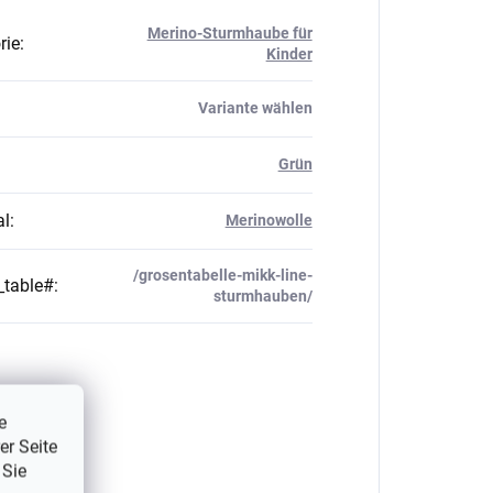
Merino-Sturmhaube für
rie
:
Kinder
Variante wählen
Grün
al
:
Merinowolle
/grosentabelle-mikk-line-
_table#
:
sturmhauben/
e
er Seite
 Sie