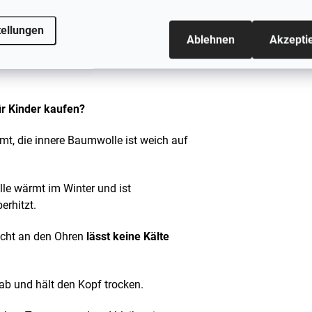
ie windigsten Tage unbesorgt genießen
, dass sie den größten Teil von Kopf,
tellungen
Ablehnen
Akzepti
ändigen Schutz
vor kalter Luft bietet. Es
n erspart und Ihnen ein Gefühl der Ruhe
r Kinder kaufen?
mt, die innere Baumwolle ist weich auf
le wärmt im Winter und ist
erhitzt.
icht an den Ohren
lässt keine Kälte
 ab und hält den Kopf trocken.