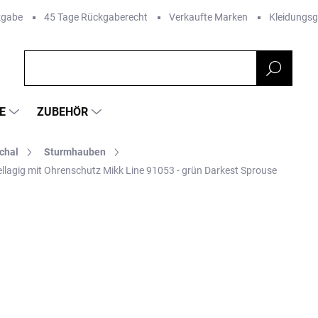
kgabe
45 Tage Rückgaberecht
Verkaufte Marken
Kleidungs
E
ZUBEHÖR
chal
Sturmhauben
llagig mit Ohrenschutz Mikk Line 91053 - grün Darkest Sprouse
RKE:
MIKK-LINE
€35,36
Verkaufspreis:
VARIANTE WÄHLEN