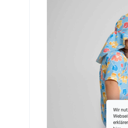
Wir nut
Webseit
erkläre