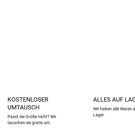
Flexible Laufsohle mit rut
Geräumige Zehenpartie – a
Schnitt passend für norma
Stylisches Design, das Kin
Strapazierfähig, abwaschb
DETAILLIERTE INFORMATIONEN
KOSTENLOSER
ALLES AUF LA
UMTAUSCH
Wir haben alle Waren 
Lager.
Passt die Größe nicht? Wir
tauschen sie gratis um.