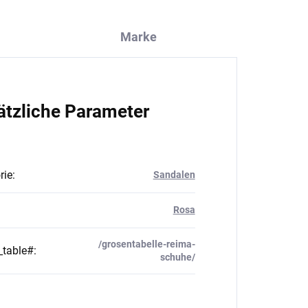
Marke
ätzliche Parameter
rie
:
Sandalen
Rosa
/grosentabelle-reima-
_table#
:
schuhe/