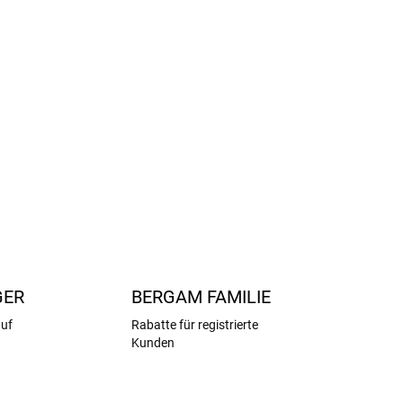
schfestem Profil für sichere Bewegung
usreichend Platz für freie Zehenbewegung
le bis breitere Füße und einen höheren Spann
der lieben werden
ar und ideal für den täglichen Gebrauch
FRAGEN
ANSEHEN
GER
BERGAM FAMILIE
auf
Rabatte für registrierte
Kunden