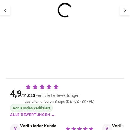
Kinder Leder Sandalen
Baby warme
Hausschuhe blau Navy
Lederpuschen B
POM POM
Sheepskin brau
POM POM
31,23 €
36,51 
4,9
/5
1.023
verifizierte Bewertungen
aus allen unseren Shops (DE · CZ · SK · PL)
Von Kunden verifiziert
ALLE BEWERTUNGEN →
Verifizierter Kunde
Verifizie
V
V