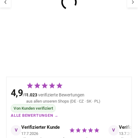
Bambus-Kindersocken
Kinder Merino
5er Pack Navy Minipop
Hausschuhe Me
Offwhite Mikk-L
17,12 €
22,66 
4,9
/5
1.023
verifizierte Bewertungen
aus allen unseren Shops (DE · CZ · SK · PL)
Von Kunden verifiziert
ALLE BEWERTUNGEN →
Verifizierter Kunde
Verifizie
V
V
17.7.2026
13.7.2026